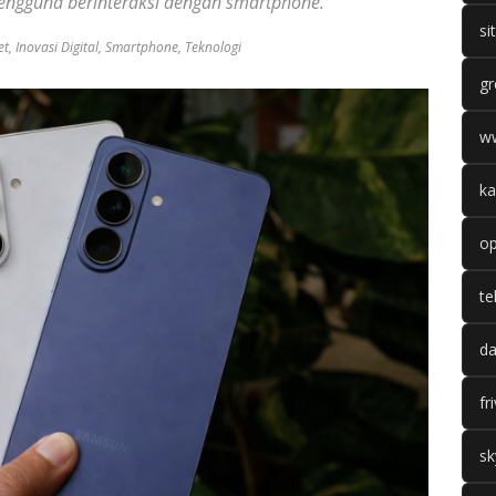
engguna berinteraksi dengan smartphone.
si
et
,
Inovasi Digital
,
Smartphone
,
Teknologi
gr
w
ka
op
te
da
fr
sk