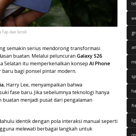
te
we
 Tap dan Scroll
gr
an
ng semakin serius mendorong transformasi
dasan buatan. Melalui peluncuran
Galaxy S26
mi
rea Selatan itu memperkenalkan konsep
AI Phone
 baru bagi ponsel pintar modern.
sp
ia
, Harry Lee, menyampaikan bahwa
ha
i fase baru. Jika sebelumnya teknologi hanya
an buatan menjadi pusat dari pengalaman
fr
li
hulu identik dengan pola interaksi manual seperti
gguna melewati berbagai langkah untuk
re