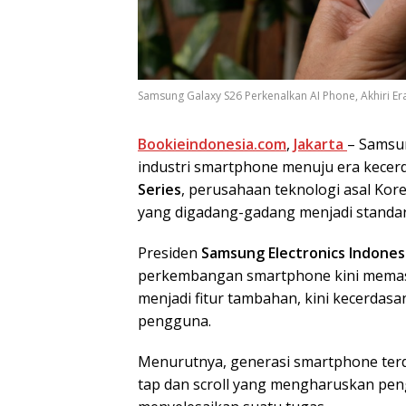
Samsung Galaxy S26 Perkenalkan AI Phone, Akhiri Era
Bookieindonesia.com
,
Jakarta
– Samsu
industri smartphone menuju era kecer
Series
, perusahaan teknologi asal Ko
yang digadang-gadang menjadi standar
Presiden
Samsung Electronics Indones
perkembangan smartphone kini memasuk
menjadi fitur tambahan, kini kecerdas
pengguna.
Menurutnya, generasi smartphone terda
tap dan scroll yang mengharuskan pen