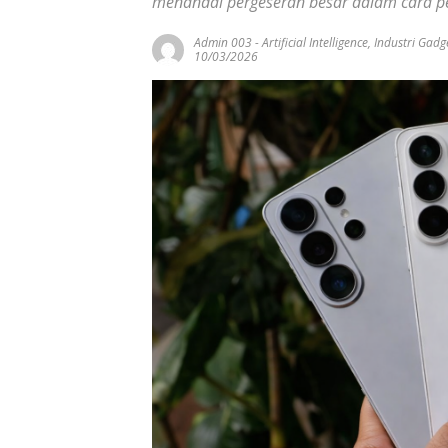
menandai pergeseran besar dalam cara p
Admin 003
-
Artificial Intelligence
,
Industri Gadg
10/03/2026