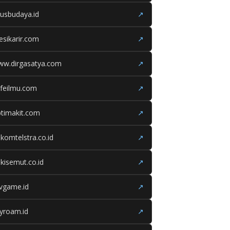
tusbudaya.id
↗
esikarir.com
↗
ww.dirgasatya.com
↗
feilmu.com
↗
timakit.com
↗
lkomtelstra.co.id
↗
kisemut.co.id
↗
ivgame.id
↗
yroam.id
↗