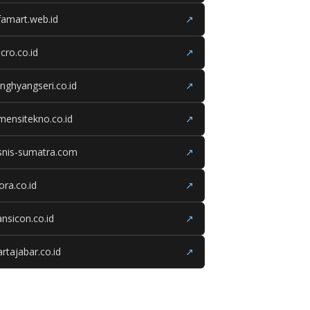
famart.web.id
↗
cro.co.id
↗
nghyangseri.co.id
↗
mensitekno.co.id
↗
snis-sumatra.com
↗
iora.co.id
↗
ansicon.co.id
↗
rtajabar.co.id
↗