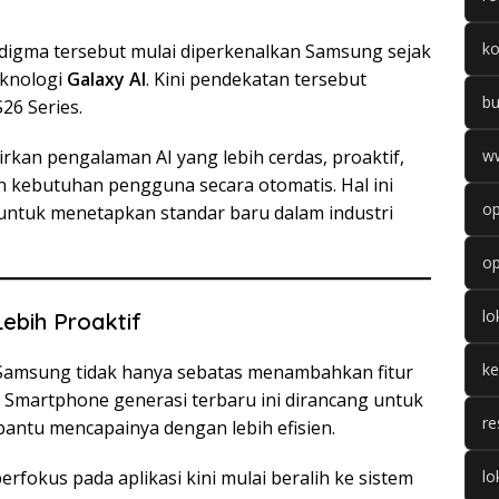
k
digma tersebut mulai diperkenalkan Samsung sejak
knologi
Galaxy AI
. Kini pendekatan tersebut
b
26 Series.
rkan pengalaman AI yang lebih cerdas, proaktif,
w
 kebutuhan pengguna secara otomatis. Hal ini
op
ntuk menetapkan standar baru dalam industri
op
l
ebih Proaktif
k
amsung tidak hanya sebatas menambahkan fitur
 Smartphone generasi terbaru ini dirancang untuk
re
tu mencapainya dengan lebih efisien.
okus pada aplikasi kini mulai beralih ke sistem
lo