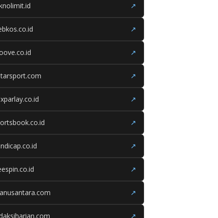
knolimit.id
↗
bkos.co.id
↗
oove.co.id
↗
tarsport.com
↗
xparlay.co.id
↗
ortsbook.co.id
↗
ndicap.co.id
↗
eespin.co.id
↗
ganusantara.com
↗
daksiharian.com
↗