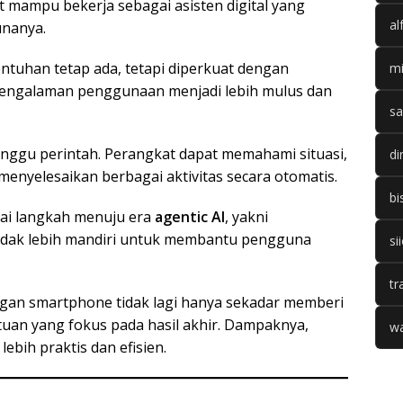
t mampu bekerja sebagai asisten digital yang
al
nanya.
entuhan tetap ada, tetapi diperkuat dengan
mi
ngalaman penggunaan menjadi lebih mulus dan
sa
nunggu perintah. Perangkat dapat memahami situasi,
di
nyelesaikan berbagai aktivitas secara otomatis.
bi
ai langkah menuju era
agentic AI
, yakni
dak lebih mandiri untuk membantu pengguna
si
tr
ngan smartphone tidak lagi hanya sekadar memberi
uan yang fokus pada hasil akhir. Dampaknya,
wa
ebih praktis dan efisien.