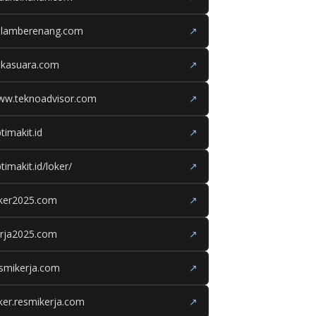
olamberenang.com
↗
ukasuara.com
↗
ww.teknoadvisor.com
↗
timakit.id
↗
timakit.id/loker/
↗
oker2025.com
↗
erja2025.com
↗
smikerja.com
↗
ker.resmikerja.com
↗