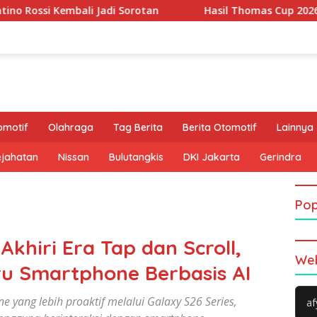
li Jadi Sorotan
Hasil Thomas Cup 2026: Leong Jun Hao 
omotif
Olahraga
Tag Berita
Berita Otomotif
Lainnya
ejahatan
Nissan
Bulutangkis
DKI Jakarta
Gerindra
Pop
khiri Era Tap dan Scroll,
Web
u Smartphone Berbasis AI
yang lebih proaktif melalui Galaxy S26 Series,
af