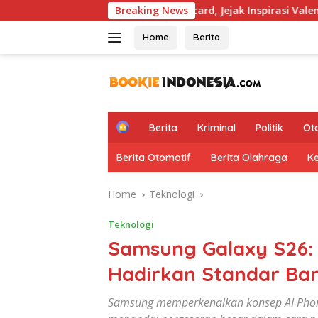
Skip
P Hapus Aturan Wildcard, Jejak Inspirasi Valentino Rossi Kemba
Breaking News
to
content
Home
Berita
H
Berita
Kriminal
Politik
Ot
o
m
Berita Otomotif
Berita Olahraga
K
e
Home
Teknologi
Teknologi
Samsung Galaxy S26: A
Hadirkan Standar Bar
Samsung memperkenalkan konsep AI Phone 