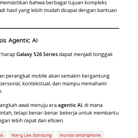
n memastikan bahwa berbagai tujuan kompleks
i hasil yang lebih mudah dicapai dengan bantuan
is Agentic AI
erharap
Galaxy S26 Series
dapat menjadi tonggak
an perangkat mobile akan semakin bergantung
t personal, kontekstual, dan mampu memahami
.
 langkah awal menuju era
agentic AI
, di mana
rintah, tetapi benar-benar bekerja untuk membantu
n lebih cepat dan efisien.
es
Harry Lee Samsung
inovasi smartphone