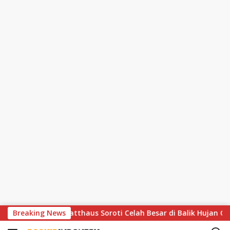
S
ramatis, Lothar Matthaus Soroti Celah Besar di Balik Hujan Gol
Breaking News
k