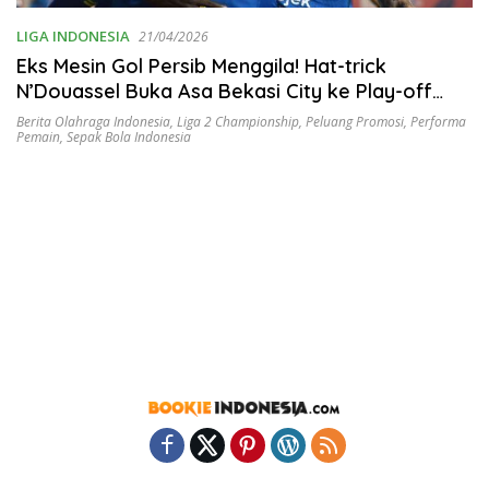
LIGA INDONESIA
21/04/2026
Eks Mesin Gol Persib Menggila! Hat-trick
N’Douassel Buka Asa Bekasi City ke Play-off
Promosi
Berita Olahraga Indonesia
,
Liga 2 Championship
,
Peluang Promosi
,
Performa
Pemain
,
Sepak Bola Indonesia