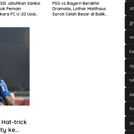
SSI Jatuhkan Sanksi
PSG vs Bayern Berakhir
Moto
si
tuk Pemain
Dramatis, Lothar Matthaus
Wildc
ara FC U-20 Usai
Soroti Celah Besar di Balik
Valen
Bentrok
Hujan Gol
Soro
gr
w
ka
op
te
da
fr
 Hat-trick
sk
ty ke