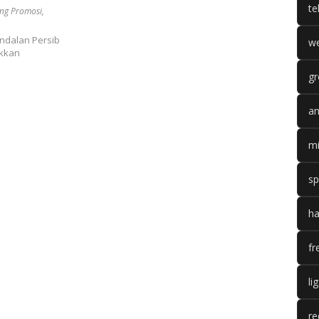
te
ng Promosi
,
ndalan Persib
we
ukkan
gr
an
mi
sp
ha
fr
li
re