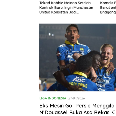
ha Siap
Tekad Kobbie Mainoo Setelah
Komdis P
anchester United
Kontrak Baru: Ingin Manchester
Berat un
kan Tenaga Jelang
United Konsisten Jadi
Bhayangk
Liverpool
Penantang Gelar
Insiden 
LIGA INDONESIA
21/04/2026
Eks Mesin Gol Persib Menggila!
N’Douassel Buka Asa Bekasi Ci