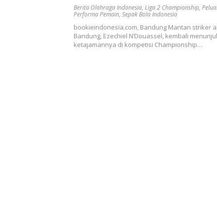
Play-off Promosi
Berita Olahraga Indonesia
,
Liga 2 Championship
,
Pelua
Performa Pemain
,
Sepak Bola Indonesia
bookieindonesia.com, Bandung Mantan striker a
Bandung, Ezechiel N’Douassel, kembali menunj
ketajamannya di kompetisi Championship…