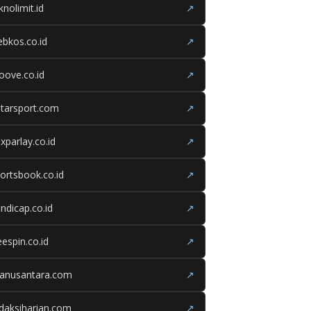
knolimit.id
↗
bkos.co.id
↗
oove.co.id
↗
tarsport.com
↗
xparlay.co.id
↗
ortsbook.co.id
↗
ndicap.co.id
↗
eespin.co.id
↗
ganusantara.com
↗
daksiharian.com
↗