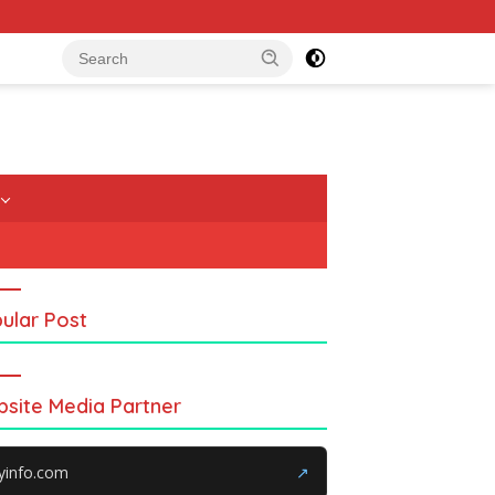
ular Post
site Media Partner
yinfo.com
↗