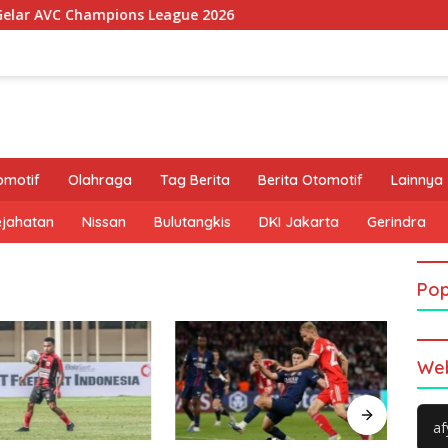
C Champions League 2026
omotif
Olahraga
Tag Berita
Berita Otomotif
Lainnya
ejahatan
Nissan
Bulutangkis
DKI Jakarta
Gerindra
Pop
Web
af