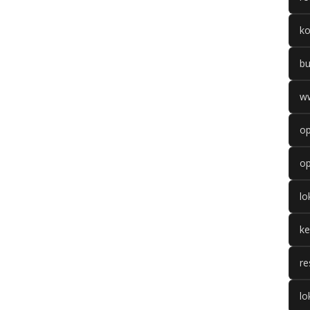
k
b
w
op
op
l
k
re
lo