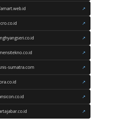
famart.web.id
↗
cro.co.id
↗
nghyangseri.co.id
↗
mensitekno.co.id
↗
snis-sumatra.com
↗
iora.co.id
↗
ansicon.co.id
↗
rtajabar.co.id
↗