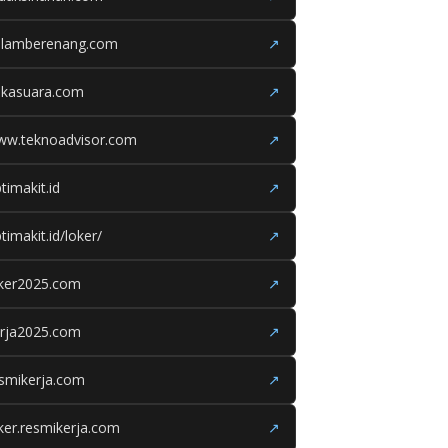
olamberenang.com
↗
ukasuara.com
↗
ww.teknoadvisor.com
↗
timakit.id
↗
timakit.id/loker/
↗
oker2025.com
↗
erja2025.com
↗
smikerja.com
↗
ker.resmikerja.com
↗