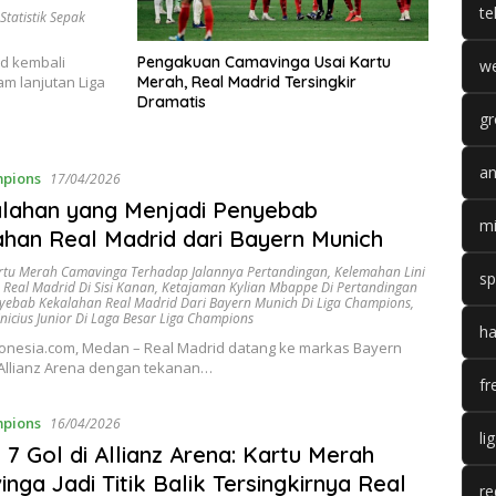
te
Statistik Sepak
Pengakuan Camavinga Usai Kartu
d kembali
we
Merah, Real Madrid Tersingkir
am lanjutan Liga
Dramatis
gr
an
mpions
17/04/2026
lahan yang Menjadi Penyebab
mi
han Real Madrid dari Bayern Munich
tu Merah Camavinga Terhadap Jalannya Pertandingan
,
Kelemahan Lini
sp
Real Madrid Di Sisi Kanan
,
Ketajaman Kylian Mbappe Di Pertandingan
yebab Kekalahan Real Madrid Dari Bayern Munich Di Liga Champions
,
nicius Junior Di Laga Besar Liga Champions
ha
onesia.com, Medan – Real Madrid datang ke markas Bayern
 Allianz Arena dengan tekanan…
fr
mpions
16/04/2026
li
7 Gol di Allianz Arena: Kartu Merah
nga Jadi Titik Balik Tersingkirnya Real
re