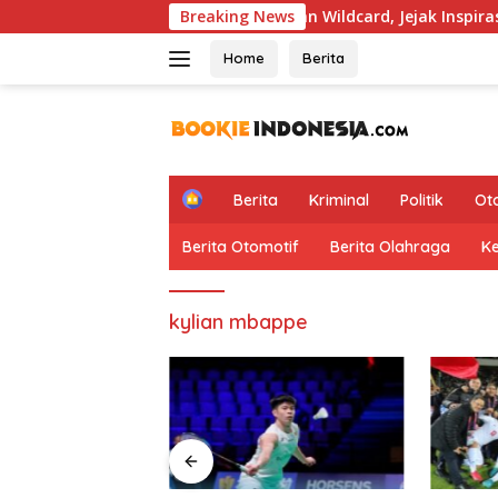
Skip
MotoGP Hapus Aturan Wildcard, Jejak Inspirasi Valentino 
Breaking News
to
content
Home
Berita
H
Berita
Kriminal
Politik
Ot
o
m
Berita Otomotif
Berita Olahraga
K
e
kylian mbappe