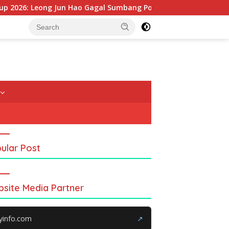
g Jun Hao Gagal Sumbang Poin, Malaysia Tertinggal dari China
ular Post
site Media Partner
yinfo.com
↗