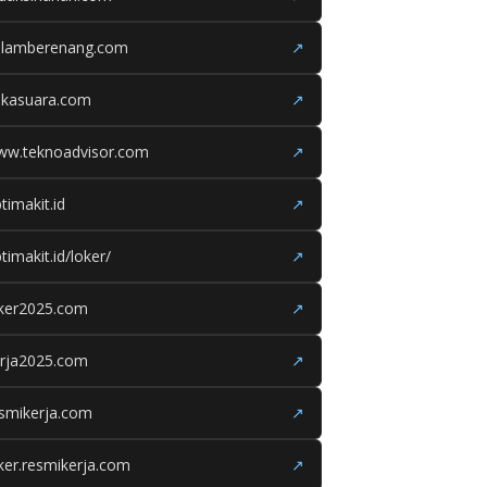
olamberenang.com
↗
ukasuara.com
↗
ww.teknoadvisor.com
↗
timakit.id
↗
timakit.id/loker/
↗
oker2025.com
↗
erja2025.com
↗
smikerja.com
↗
ker.resmikerja.com
↗