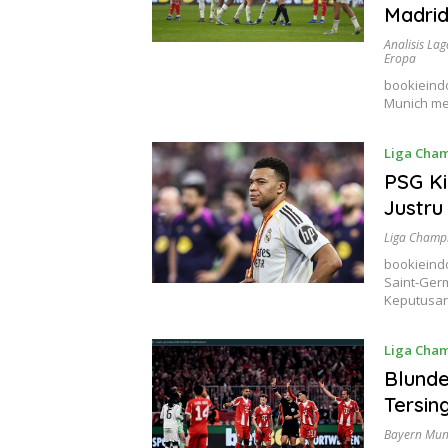
Madri
Analisis Lag
Eropa
bookieindo
Munich me
Liga Cha
PSG Ki
Justru
Liga Champ
bookieind
Saint-Ger
Keputusa
Liga Cha
Blunde
Tersin
Bayern Mun