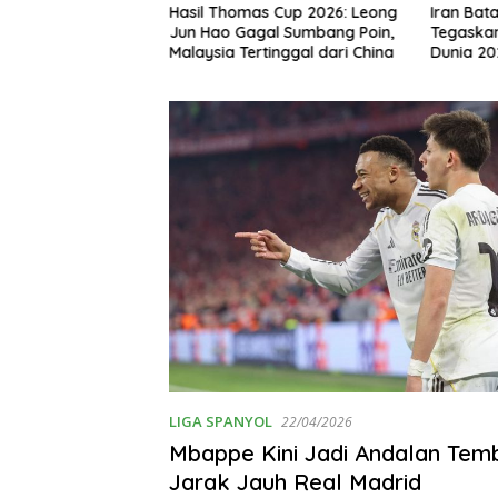
us Aturan
Hasil Thomas Cup 2026: Leong
Iran Bata
jak Inspirasi
Jun Hao Gagal Sumbang Poin,
Tegaskan
ssi Kembali Jadi
Malaysia Tertinggal dari China
Dunia 20
LIGA SPANYOL
22/04/2026
Mbappe Kini Jadi Andalan Te
Jarak Jauh Real Madrid