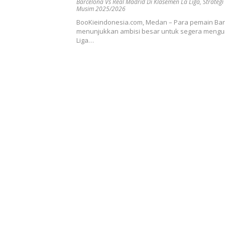
Barcelona Vs Real Madrid Di Klasemen La Liga
,
Strategi
Musim 2025/2026
BooKieindonesia.com, Medan – Para pemain Ba
menunjukkan ambisi besar untuk segera mengun
Liga…