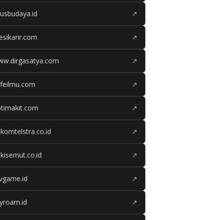
eus Cunha Siap
Tekad Kobbie Mainoo Setelah
K
tusbudaya.id
↗
back, Manchester United
Kontrak Baru: Ingin Manchester
B
t Suntikan Tenaga Jelang
United Konsisten Jadi
B
Kontra Liverpool
Penantang Gelar
I
esikarir.com
↗
ww.dirgasatya.com
↗
feilmu.com
↗
timakit.com
↗
lkomtelstra.co.id
↗
kisemut.co.id
↗
ivgame.id
↗
yroam.id
↗