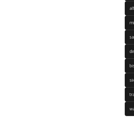
al
mi
sa
di
bi
si
tr
wa