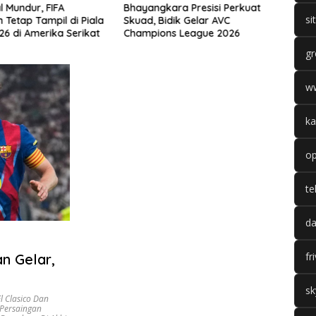
l Mundur, FIFA
Bhayangkara Presisi Perkuat
Math
si
 Tetap Tampil di Piala
Skuad, Bidik Gelar AVC
Come
26 di Amerika Serikat
Champions League 2026
Dapa
Duel 
gr
w
ka
op
te
da
fr
n Gelar,
sk
El Clasico Dan
Persaingan