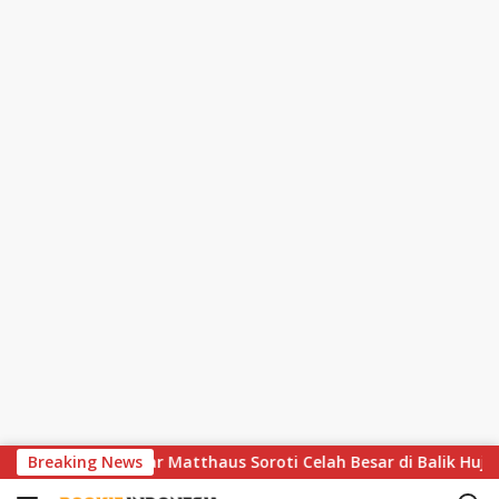
S
r Dramatis, Lothar Matthaus Soroti Celah Besar di Balik Hujan 
Breaking News
k