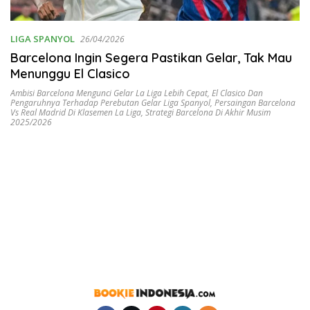
LIGA SPANYOL
26/04/2026
Barcelona Ingin Segera Pastikan Gelar, Tak Mau
Menunggu El Clasico
Ambisi Barcelona Mengunci Gelar La Liga Lebih Cepat
,
El Clasico Dan
Pengaruhnya Terhadap Perebutan Gelar Liga Spanyol
,
Persaingan Barcelona
Vs Real Madrid Di Klasemen La Liga
,
Strategi Barcelona Di Akhir Musim
2025/2026