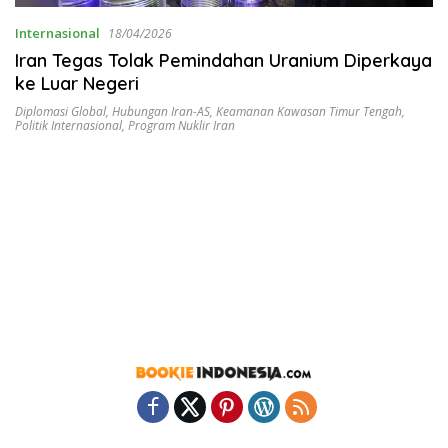
Internasional
18/04/2026
Iran Tegas Tolak Pemindahan Uranium Diperkaya
ke Luar Negeri
Diplomasi Global
,
Hubungan Iran-AS
,
Keamanan Kawasan Timur Tengah
,
Politik Internasional
,
Program Nuklir Iran