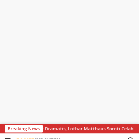
S
vs Bayern Berakhir Dramatis, Lothar Matthaus Soroti Celah Besar
Breaking News
k