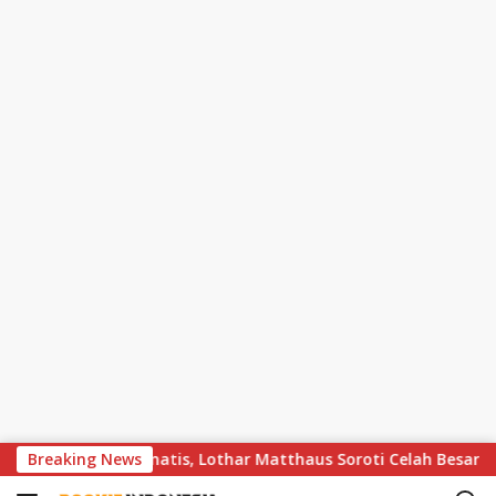
S
rn Berakhir Dramatis, Lothar Matthaus Soroti Celah Besar di Ba
Breaking News
k