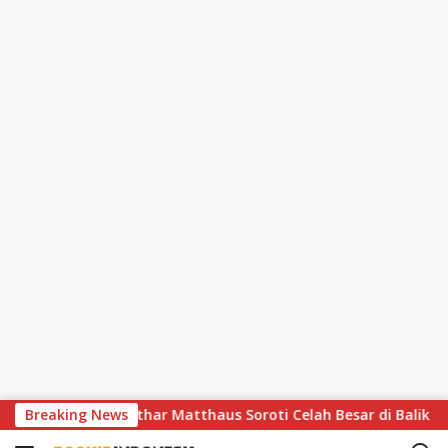
S
hir Dramatis, Lothar Matthaus Soroti Celah Besar di Balik Huja
Breaking News
k