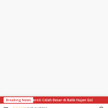
S
thar Matthaus Soroti Celah Besar di Balik Hujan Gol
Breaking News
Mo
k