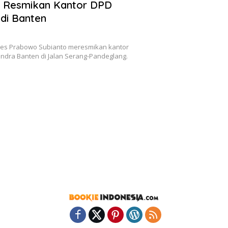
 Resmikan Kantor DPD
 di Banten
res Prabowo Subianto meresmikan kantor
ndra Banten di Jalan Serang-Pandeglang.