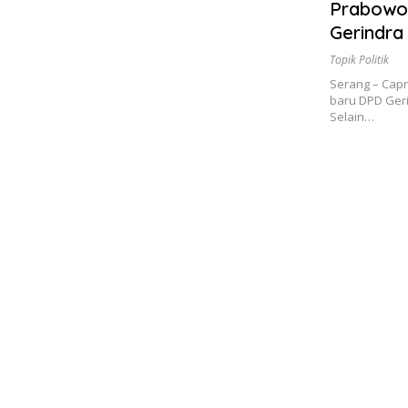
Prabowo
Gerindra
Topik Politik
Serang – Cap
baru DPD Geri
Selain…