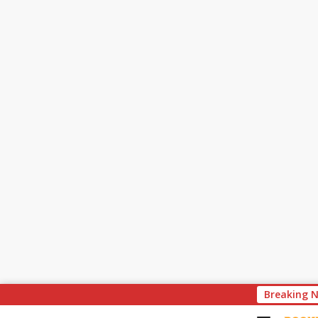
S
Breaking 
k