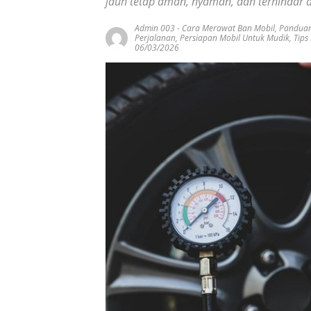
jauh tetap aman, nyaman, dan terhindar da
Admin 003
-
Cara Merawat Ban Mobil
,
Panduan
Perjalanan
,
Persiapan Mobil Untuk Mudik
,
Tips
06/03/2026