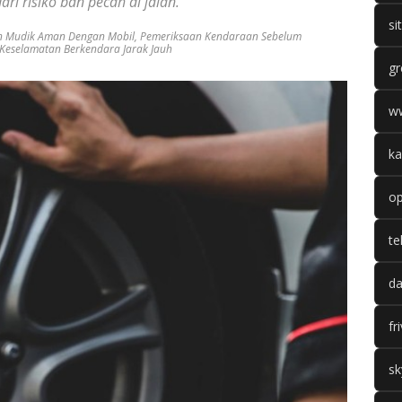
ri risiko ban pecah di jalan.
si
 Mudik Aman Dengan Mobil
,
Pemeriksaan Kendaraan Sebelum
 Keselamatan Berkendara Jarak Jauh
gr
w
ka
op
te
da
fr
sk