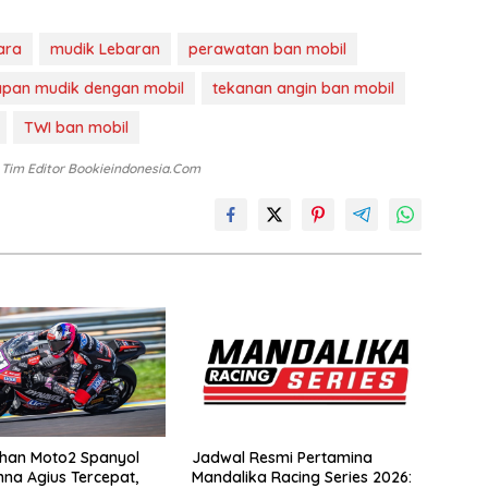
ara
mudik Lebaran
perawatan ban mobil
apan mudik dengan mobil
tekanan angin ban mobil
TWI ban mobil
: Tim Editor Bookieindonesia.com
tihan Moto2 Spanyol
Jadwal Resmi Pertamina
nna Agius Tercepat,
Mandalika Racing Series 2026: