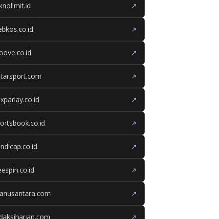
knolimit.id
↗
bkos.co.id
↗
oove.co.id
↗
tarsport.com
↗
xparlay.co.id
↗
ortsbook.co.id
↗
ndicap.co.id
↗
eespin.co.id
↗
ganusantara.com
↗
daksiharian.com
↗