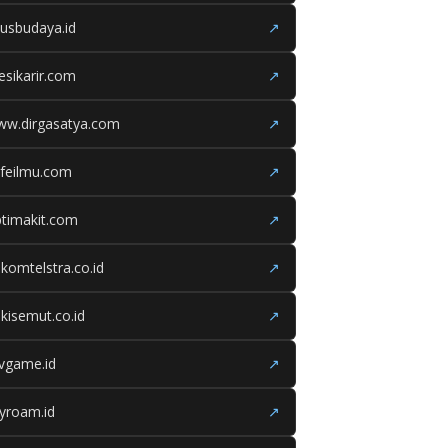
tusbudaya.id
↗
esikarir.com
↗
ww.dirgasatya.com
↗
feilmu.com
↗
timakit.com
↗
lkomtelstra.co.id
↗
kisemut.co.id
↗
ivgame.id
↗
yroam.id
↗