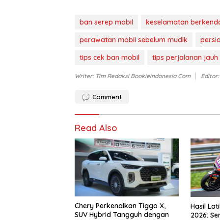
ban serep mobil
keselamatan berkend
perawatan mobil sebelum mudik
persi
tips cek ban mobil
tips perjalanan jauh
Writer: Tim Redaksi Bookieindonesia.com
Editor
Comment
Read Also
Chery Perkenalkan Tiggo X,
Hasil La
SUV Hybrid Tangguh dengan
2026: Se