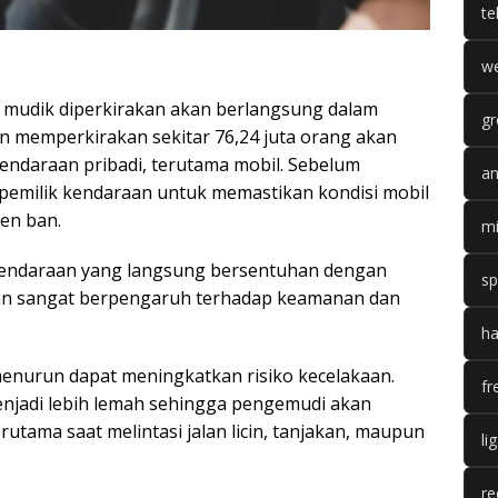
te
we
 mudik diperkirakan akan berlangsung dalam
gr
 memperkirakan sekitar 76,24 juta orang akan
ndaraan pribadi, terutama mobil. Sebelum
an
 pemilik kendaraan untuk memastikan kondisi mobil
en ban.
mi
kendaraan yang langsung bersentuhan dengan
sp
 ban sangat berpengaruh terhadap keamanan dan
ha
menurun dapat meningkatkan risiko kecelakaan.
fr
njadi lebih lemah sehingga pengemudi akan
utama saat melintasi jalan licin, tanjakan, maupun
li
re