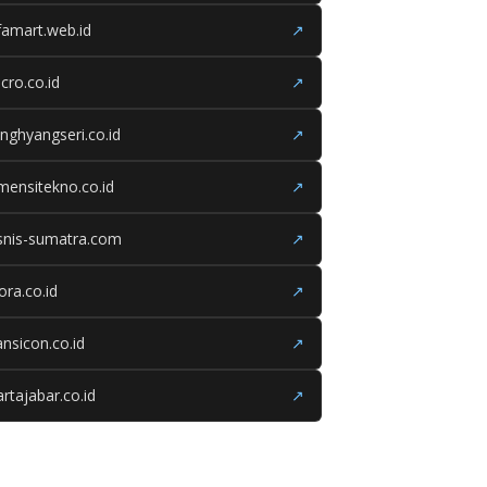
famart.web.id
↗
cro.co.id
↗
nghyangseri.co.id
↗
mensitekno.co.id
↗
snis-sumatra.com
↗
iora.co.id
↗
ansicon.co.id
↗
rtajabar.co.id
↗