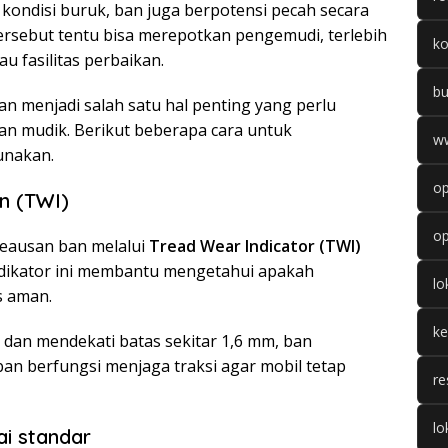
 kondisi buruk, ban juga berpotensi pecah secara
 tersebut tentu bisa merepotkan pengemudi, terlebih
k
au fasilitas perbaikan.
b
an menjadi salah satu hal penting yang perlu
an mudik. Berikut beberapa cara untuk
w
unakan.
op
an (TWI)
op
eausan ban melalui
Tread Wear Indicator (TWI)
ndikator ini membantu mengetahui apakah
l
s aman.
k
dan mendekati batas sekitar 1,6 mm, ban
an berfungsi menjaga traksi agar mobil tetap
re
lo
ai standar