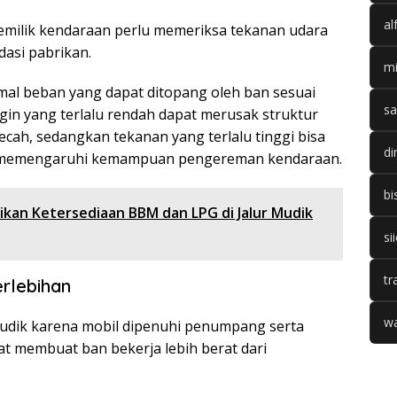
al
emilik kendaraan perlu memeriksa tekanan udara
asi pabrikan.
mi
imal beban yang dapat ditopang oleh ban sesuai
sa
in yang terlalu rendah dapat merusak struktur
ecah, sedangkan tekanan yang terlalu tinggi bisa
di
 memengaruhi kemampuan pengereman kendaraan.
bi
kan Ketersediaan BBM dan LPG di Jalur Mudik
si
tr
rlebihan
wa
mudik karena mobil dipenuhi penumpang serta
t membuat ban bekerja lebih berat dari