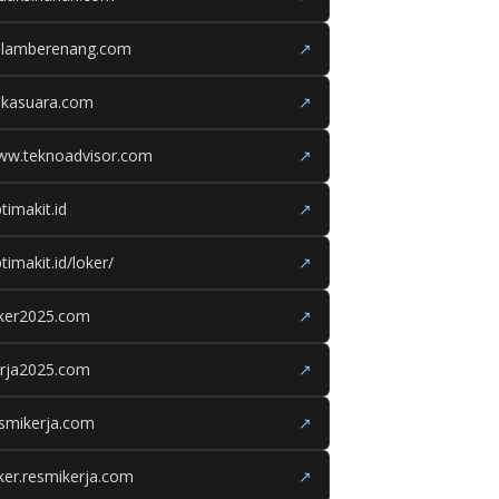
olamberenang.com
↗
ukasuara.com
↗
ww.teknoadvisor.com
↗
timakit.id
↗
timakit.id/loker/
↗
oker2025.com
↗
erja2025.com
↗
smikerja.com
↗
ker.resmikerja.com
↗