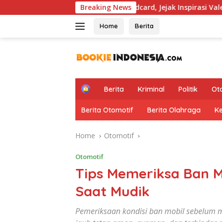
Skip
P Hapus Aturan Wildcard, Jejak Inspirasi Valentino Rossi Kemba
Breaking News
to
content
Home
Berita
H
Berita
Kriminal
Politik
Ot
o
m
Berita Otomotif
Berita Olahraga
K
e
Home
Otomotif
Otomotif
Tips Memeriksa Ban 
Saat Mudik
Pemeriksaan kondisi ban mobil sebelum 