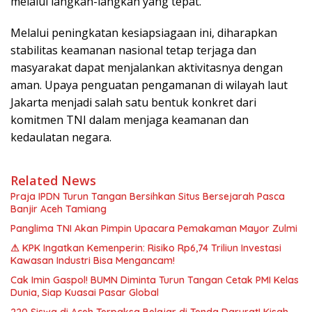
melalui langkah-langkah yang tepat.
Melalui peningkatan kesiapsiagaan ini, diharapkan
stabilitas keamanan nasional tetap terjaga dan
masyarakat dapat menjalankan aktivitasnya dengan
aman. Upaya penguatan pengamanan di wilayah laut
Jakarta menjadi salah satu bentuk konkret dari
komitmen TNI dalam menjaga keamanan dan
kedaulatan negara.
Related News
Praja IPDN Turun Tangan Bersihkan Situs Bersejarah Pasca
Banjir Aceh Tamiang
Panglima TNI Akan Pimpin Upacara Pemakaman Mayor Zulmi
⚠ KPK Ingatkan Kemenperin: Risiko Rp6,74 Triliun Investasi
Kawasan Industri Bisa Mengancam!
Cak Imin Gaspol! BUMN Diminta Turun Tangan Cetak PMI Kelas
Dunia, Siap Kuasai Pasar Global
220 Siswa di Aceh Terpaksa Belajar di Tenda Darurat! Kisah