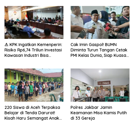
⚠ KPK Ingatkan Kemenperin:
Cak Imin Gaspol! BUMN
Risiko Rp6,74 Triliun Investasi
Diminta Turun Tangan Cetak
Kawasan Industri Bisa
PMI Kelas Dunia, Siap Kuasai
Mengancam!
Pasar Global
220 Siswa di Aceh Terpaksa
Polres Jakbar Jamin
Belajar di Tenda Darurat!
Keamanan Misa Kamis Putih
Kisah Haru Semangat Anak-
di 33 Gereja
anak Nagan Raya Pasca
Banjir