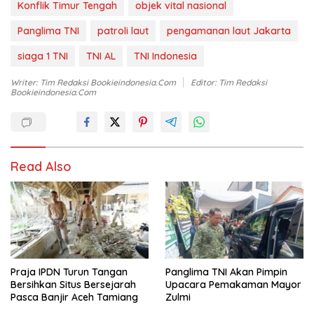
Konflik Timur Tengah
objek vital nasional
Panglima TNI
patroli laut
pengamanan laut Jakarta
siaga 1 TNI
TNI AL
TNI Indonesia
Writer: Tim Redaksi Bookieindonesia.com
Editor: Tim Redaksi
Bookieindonesia.com
Read Also
Praja IPDN Turun Tangan
Panglima TNI Akan Pimpin
Bersihkan Situs Bersejarah
Upacara Pemakaman Mayor
Pasca Banjir Aceh Tamiang
Zulmi