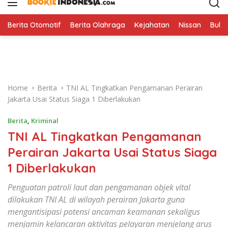
i
p
t
Berita Otomotif
Berita Olahraga
Kejahatan
Nissan
Bulut
o
c
o
n
t
Home
Berita
TNI AL Tingkatkan Pengamanan Perairan
e
Jakarta Usai Status Siaga 1 Diberlakukan
n
t
Berita
,
Kriminal
TNI AL Tingkatkan Pengamanan
Perairan Jakarta Usai Status Siaga
1 Diberlakukan
Penguatan patroli laut dan pengamanan objek vital
dilakukan TNI AL di wilayah perairan Jakarta guna
mengantisipasi potensi ancaman keamanan sekaligus
menjamin kelancaran aktivitas pelayaran menjelang arus