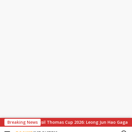
S
Breaking News
Hasil Thomas Cup 2026: Leong Jun Hao Gagal Sumbang Poin
k