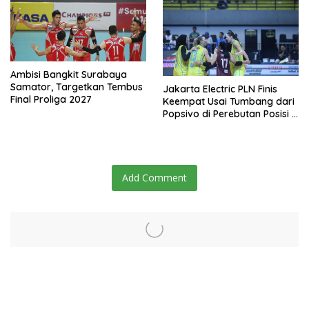
Ambisi Bangkit Surabaya
Samator, Targetkan Tembus
Jakarta Electric PLN Finis
Final Proliga 2027
Keempat Usai Tumbang dari
Popsivo di Perebutan Posisi 3
Proliga 2026
Add Comment