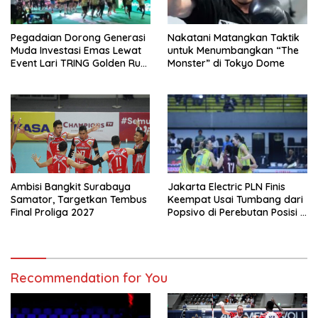
Pegadaian Dorong Generasi
Nakatani Matangkan Taktik
Muda Investasi Emas Lewat
untuk Menumbangkan “The
Event Lari TRING Golden Run
Monster” di Tokyo Dome
2026
Ambisi Bangkit Surabaya
Jakarta Electric PLN Finis
Samator, Targetkan Tembus
Keempat Usai Tumbang dari
Final Proliga 2027
Popsivo di Perebutan Posisi 3
Proliga 2026
Recommendation for You