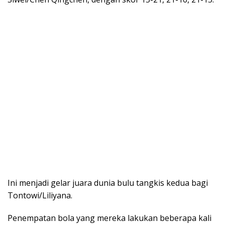
Ini menjadi gelar juara dunia bulu tangkis kedua bagi
Tontowi/Liliyana.
Penempatan bola yang mereka lakukan beberapa kali