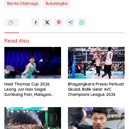
Berita Olahraga
Bulutangkis
Read Also
Hasil Thomas Cup 2026:
Bhayangkara Presisi Perkuat
Leong Jun Hao Gagal
Skuad, Bidik Gelar AVC
Sumbang Poin, Malaysia
Champions League 2026
Tertinggal dari China