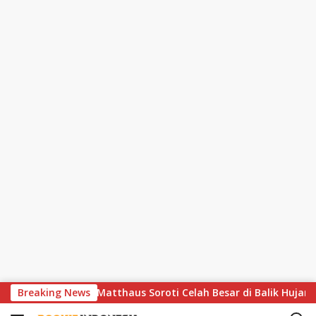
S
ramatis, Lothar Matthaus Soroti Celah Besar di Balik Hujan Gol
Breaking News
k