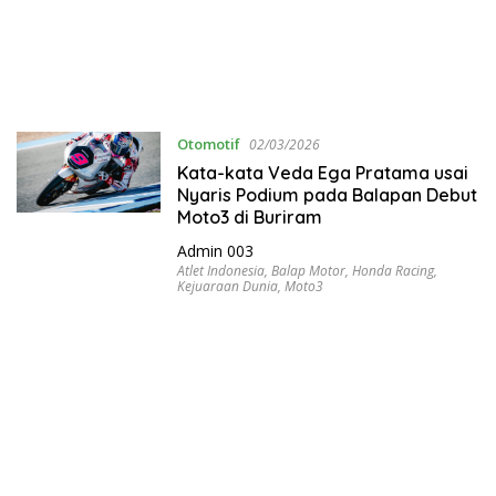
Otomotif
02/03/2026
Kata-kata Veda Ega Pratama usai
Nyaris Podium pada Balapan Debut
Moto3 di Buriram
Admin 003
Atlet Indonesia
,
Balap Motor
,
Honda Racing
,
Kejuaraan Dunia
,
Moto3