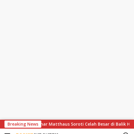
S
hir Dramatis, Lothar Matthaus Soroti Celah Besar di Balik Huja
Breaking News
k