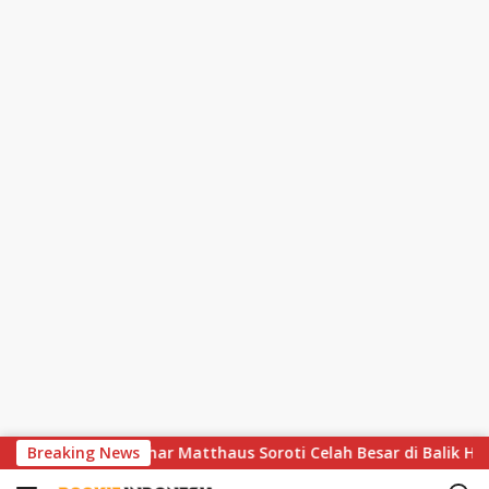
S
hir Dramatis, Lothar Matthaus Soroti Celah Besar di Balik Huja
Breaking News
k