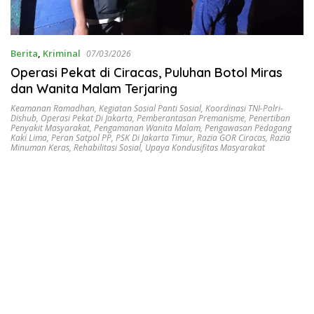
Berita
,
Kriminal
07/03/2026
Operasi Pekat di Ciracas, Puluhan Botol Miras
dan Wanita Malam Terjaring
Keamanan Ramadhan
,
Kegiatan Sosial Panti Sosial
,
Koordinasi TNI-Polri-
Dishub
,
Operasi Pekat Di Jakarta
,
Pemberantasan Premanisme
,
Penertiban
Penyakit Masyarakat
,
Pengamanan Wanita Malam
,
Pengawasan Pedagang
Kaki Lima
,
Peran Satpol PP
,
PSK Di Jakarta Timur
,
Razia GOR Ciracas
,
Razia
Minuman Keras
,
Rehabilitasi Sosial
,
Upaya Kondusifitas Masyarakat