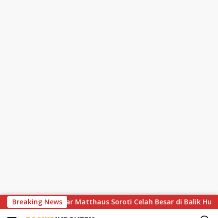
S
ir Dramatis, Lothar Matthaus Soroti Celah Besar di Balik Hujan
Breaking News
k