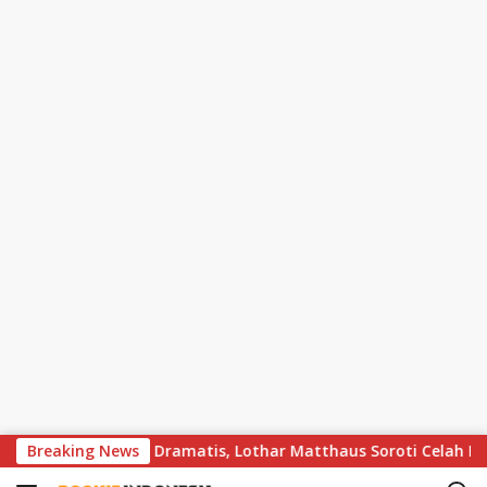
S
s Bayern Berakhir Dramatis, Lothar Matthaus Soroti Celah Besar
Breaking News
k