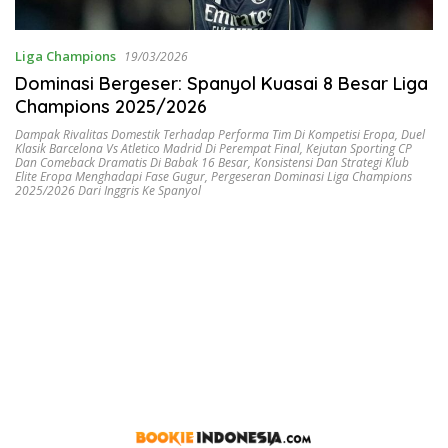
Liga Champions
19/03/2026
Dominasi Bergeser: Spanyol Kuasai 8 Besar Liga
Champions 2025/2026
Dampak Rivalitas Domestik Terhadap Performa Tim Di Kompetisi Eropa
,
Duel
Klasik Barcelona Vs Atletico Madrid Di Perempat Final
,
Kejutan Sporting CP
Dan Comeback Dramatis Di Babak 16 Besar
,
Konsistensi Dan Strategi Klub
Elite Eropa Menghadapi Fase Gugur
,
Pergeseran Dominasi Liga Champions
2025/2026 Dari Inggris Ke Spanyol