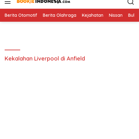
i
p
t
Berita Otomotif
Berita Olahraga
Kejahatan
Nissan
Bulut
o
c
o
n
t
e
Kekalahan Liverpool di Anfield
n
t