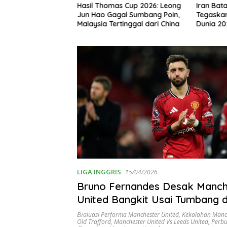
us Aturan
Hasil Thomas Cup 2026: Leong
Iran Bata
jak Inspirasi
Jun Hao Gagal Sumbang Poin,
Tegaskan
ssi Kembali Jadi
Malaysia Tertinggal dari China
Dunia 20
LIGA INGGRIS
15/04/2026
Bruno Fernandes Desak Manch
United Bangkit Usai Tumbang d
Evaluasi Performa Manchester United
,
Kekalahan Manch
Old Trafford
,
Manchester United Vs Leeds United
,
Perbu