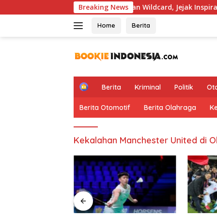
Skip
l
MotoGP Hapus Aturan Wildcard, Jejak Inspirasi Valenti
Breaking News
to
content
Home
Berita
H
Berita
Kriminal
Politik
Ot
o
m
Berita Otomotif
Berita Olahraga
K
e
Kekalahan Manchester United di O