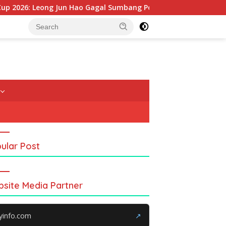
Leong Jun Hao Gagal Sumbang Poin, Malaysia Tertinggal dari C
ular Post
site Media Partner
yinfo.com
↗