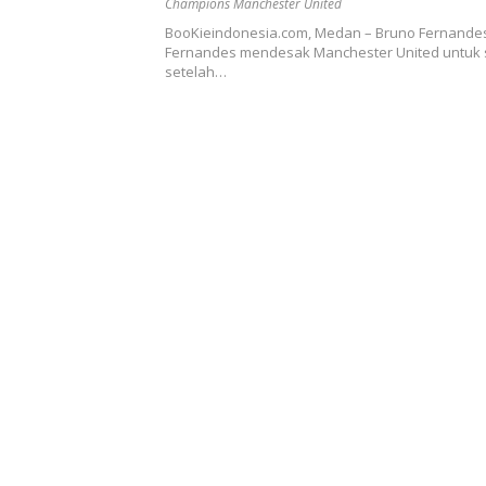
Champions Manchester United
BooKieindonesia.com, Medan – Bruno Fernandes
Fernandes mendesak Manchester United untuk 
setelah…