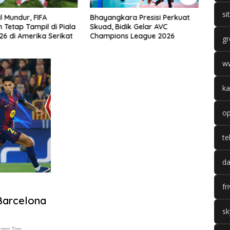
si
l Mundur, FIFA
Bhayangkara Presisi Perkuat
Math
 Tetap Tampil di Piala
Skuad, Bidik Gelar AVC
Come
26 di Amerika Serikat
Champions League 2026
Dapa
gr
Duel 
w
ka
op
te
da
fr
Barcelona
sk
rma Tim