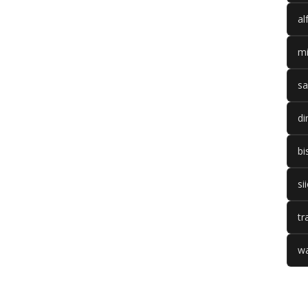
al
mi
sa
di
bi
si
tr
wa