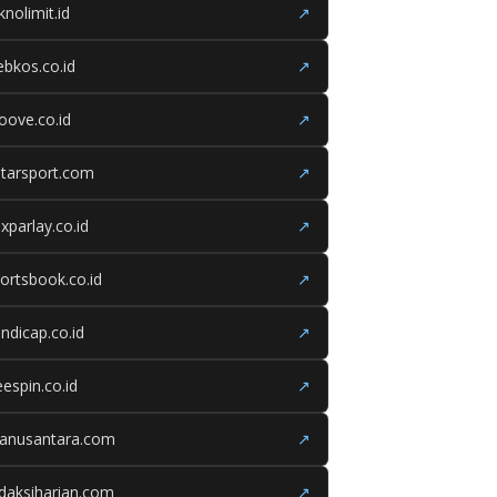
knolimit.id
↗
bkos.co.id
↗
oove.co.id
↗
tarsport.com
↗
xparlay.co.id
↗
ortsbook.co.id
↗
ndicap.co.id
↗
eespin.co.id
↗
ganusantara.com
↗
daksiharian.com
↗