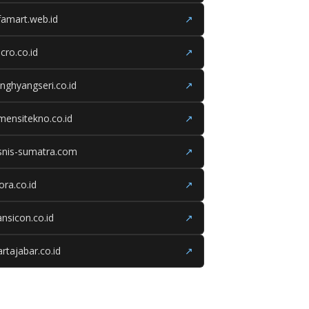
famart.web.id
↗
cro.co.id
↗
nghyangseri.co.id
↗
mensitekno.co.id
↗
snis-sumatra.com
↗
iora.co.id
↗
ansicon.co.id
↗
rtajabar.co.id
↗