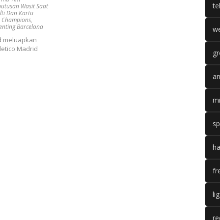
te
utusan Wasit Saat
lti Dan Kartu
a Champions
,
enting Barcelona
we
d meluapkan
letico Madrid
gr
an
mi
sp
ha
fr
li
re