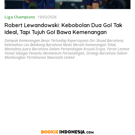
Liga Champions
19/03/2026
Robert Lewandowski: Kebobolan Dua Gol Tak
Ideal, Tapi Tujuh Gol Bawa Kemenangan
Dampak Kemenangan Besar Terhadap Kepercayaan Diri Skuad Barcelona
,
Kelemahan Lini Belakang Barcelona Meski Meraih Kemenangan Telak
,
Mentalitas Juara Barcelona Dalam Pertandingan Krusial Eropa
,
Peran Lamine
Yamal Sebagai Penentu Momentum Pertandingan
,
Strategi Barcelona Dalam
Membongkar Pertahanan Newcastle United