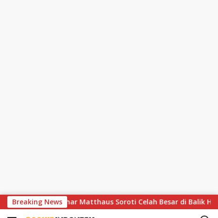
S
hir Dramatis, Lothar Matthaus Soroti Celah Besar di Balik Hujan
Breaking News
k