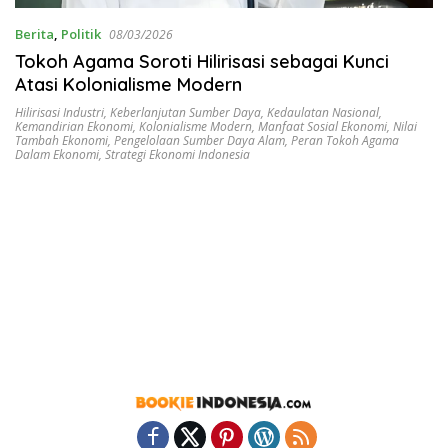
Berita
,
Politik
08/03/2026
Tokoh Agama Soroti Hilirisasi sebagai Kunci
Atasi Kolonialisme Modern
Hilirisasi Industri
,
Keberlanjutan Sumber Daya
,
Kedaulatan Nasional
,
Kemandirian Ekonomi
,
Kolonialisme Modern
,
Manfaat Sosial Ekonomi
,
Nilai
Tambah Ekonomi
,
Pengelolaan Sumber Daya Alam
,
Peran Tokoh Agama
Dalam Ekonomi
,
Strategi Ekonomi Indonesia