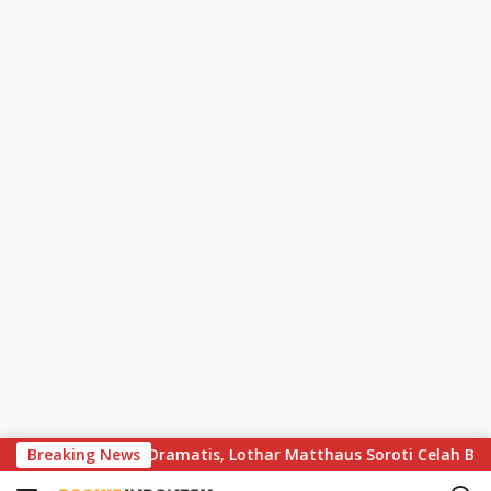
S
 Bayern Berakhir Dramatis, Lothar Matthaus Soroti Celah Besar 
Breaking News
k