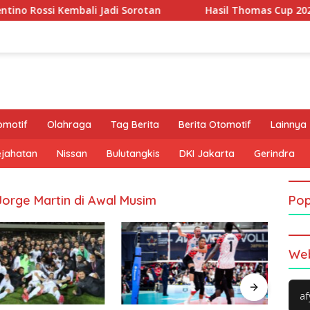
si Kembali Jadi Sorotan
Hasil Thomas Cup 2026: Leong 
omotif
Olahraga
Tag Berita
Berita Otomotif
Lainnya
ejahatan
Nissan
Bulutangkis
DKI Jakarta
Gerindra
Jorge Martin di Awal Musim
Pop
Web
af