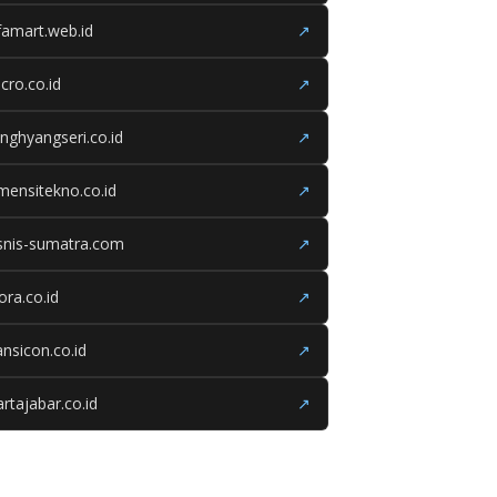
famart.web.id
↗
cro.co.id
↗
nghyangseri.co.id
↗
mensitekno.co.id
↗
snis-sumatra.com
↗
iora.co.id
↗
ansicon.co.id
↗
rtajabar.co.id
↗