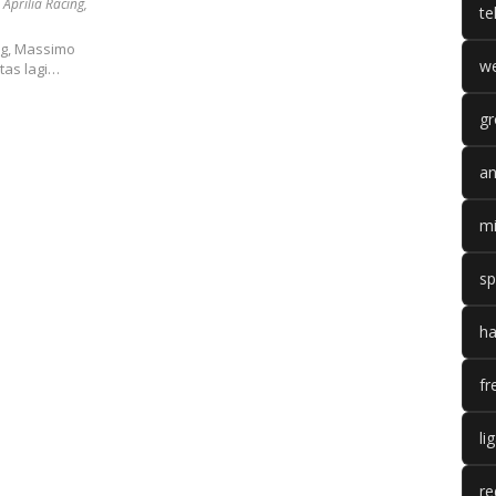
Aprilia Racing
,
te
ng, Massimo
we
tas lagi…
gr
an
mi
sp
ha
fr
li
re