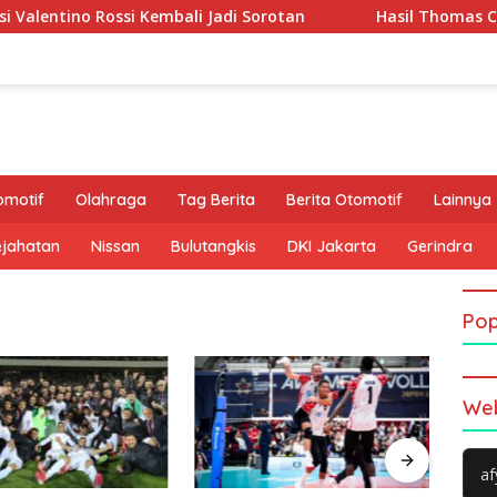
no Rossi Kembali Jadi Sorotan
Hasil Thomas Cup 2026: 
omotif
Olahraga
Tag Berita
Berita Otomotif
Lainnya
ejahatan
Nissan
Bulutangkis
DKI Jakarta
Gerindra
Pop
Web
af