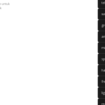
te
n untuk
uk
we
gr
an
mi
sp
ha
fr
li
re