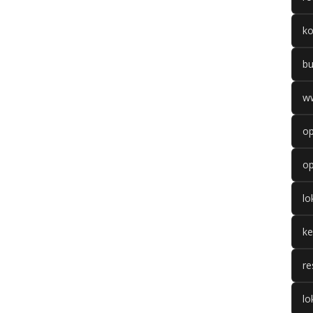
k
b
w
op
op
l
k
re
lo