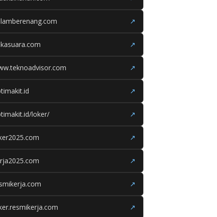
olamberenang.com
↗
ukasuara.com
↗
ww.teknoadvisor.com
↗
timakit.id
↗
timakit.id/loker/
↗
oker2025.com
↗
erja2025.com
↗
smikerja.com
↗
ker.resmikerja.com
↗