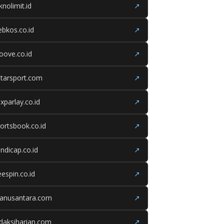
knolimit.id
↗
bkos.co.id
↗
oove.co.id
↗
tarsport.com
↗
xparlay.co.id
↗
ortsbook.co.id
↗
ndicap.co.id
↗
eespin.co.id
↗
ganusantara.com
↗
daksiharian.com
↗