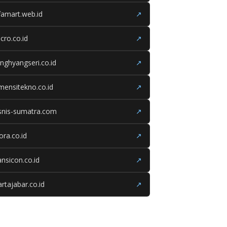
famart.web.id
↗
cro.co.id
↗
nghyangseri.co.id
↗
mensitekno.co.id
↗
snis-sumatra.com
↗
iora.co.id
↗
ansicon.co.id
↗
rtajabar.co.id
↗