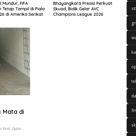
l Mundur, FIFA
Bhayangkara Presisi Perkuat
Math
si
 Tetap Tampil di Piala
Skuad, Bidik Gelar AVC
Come
26 di Amerika Serikat
Champions League 2026
Dapa
Duel 
gr
w
ka
op
te
da
fr
 Mata di
sk
 Viral
,
Oplas