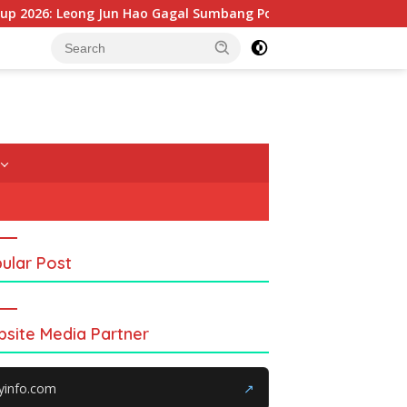
Leong Jun Hao Gagal Sumbang Poin, Malaysia Tertinggal dari Ch
ular Post
site Media Partner
yinfo.com
↗