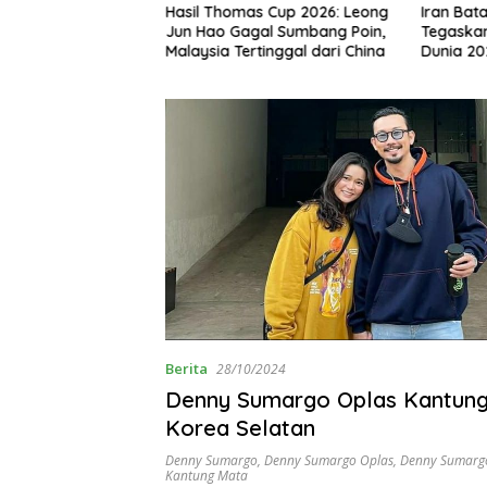
us Aturan
Hasil Thomas Cup 2026: Leong
Iran Bata
jak Inspirasi
Jun Hao Gagal Sumbang Poin,
Tegaskan
ssi Kembali Jadi
Malaysia Tertinggal dari China
Dunia 20
Berita
28/10/2024
Denny Sumargo Oplas Kantung
Korea Selatan
Denny Sumargo
,
Denny Sumargo Oplas
,
Denny Sumargo
Kantung Mata