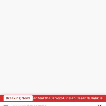
S
hir Dramatis, Lothar Matthaus Soroti Celah Besar di Balik Huja
Breaking News
k