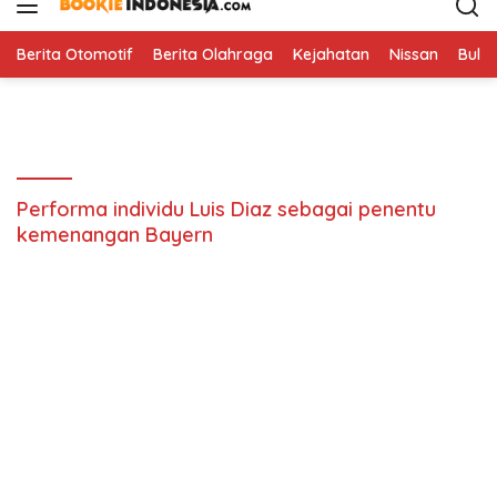
i
p
t
Berita Otomotif
Berita Olahraga
Kejahatan
Nissan
Bulut
o
c
o
n
t
e
Performa individu Luis Diaz sebagai penentu
n
kemenangan Bayern
t