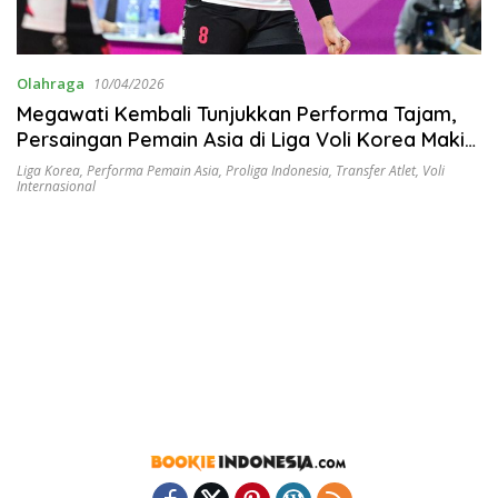
Olahraga
10/04/2026
Megawati Kembali Tunjukkan Performa Tajam,
Persaingan Pemain Asia di Liga Voli Korea Makin
Ketat
Liga Korea
,
Performa Pemain Asia
,
Proliga Indonesia
,
Transfer Atlet
,
Voli
Internasional