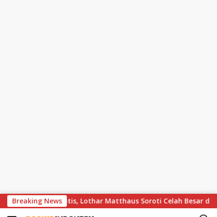
S
n Berakhir Dramatis, Lothar Matthaus Soroti Celah Besar di Bal
Breaking News
k