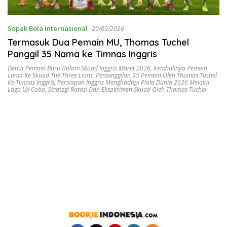
Sepak Bola Internasional
20/03/2026
Termasuk Dua Pemain MU, Thomas Tuchel
Panggil 35 Nama ke Timnas Inggris
Debut Pemain Baru Dalam Skuad Inggris Maret 2026
,
Kembalinya Pemain
Lama Ke Skuad The Three Lions
,
Pemanggilan 35 Pemain Oleh Thomas Tuchel
Ke Timnas Inggris
,
Persiapan Inggris Menghadapi Piala Dunia 2026 Melalui
Laga Uji Coba
,
Strategi Rotasi Dan Eksperimen Skuad Oleh Thomas Tuchel