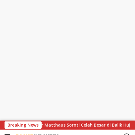
S
r Dramatis, Lothar Matthaus Soroti Celah Besar di Balik Hujan 
Breaking News
k