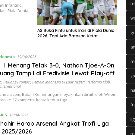
te
ni Infantino,
alam Piala Dunia
we
AS Buka Pintu untuk Iran di Piala Dunia
gr
2026, Tapi Ada Batasan Ketat
an
donesia
19/04/2026
mi
 II Menang Telak 3-0, Nathan Tjoe-A-On
uang Tampil di Eredivisie Lewat Play-off
sp
a
,
Peluang Promosi
,
Pemain Indonesia Di Luar Negeri
,
Performa Klub
,
Internasional
ha
onesia.com, Batam Kemenangan meyakinkan diraih oleh Willem
kan ke-37 kompetisi kasta kedua Liga…
fr
GRIS
18/04/2026
li
Thohir Harap Arsenal Angkat Trofi Liga
s 2025/2026
re