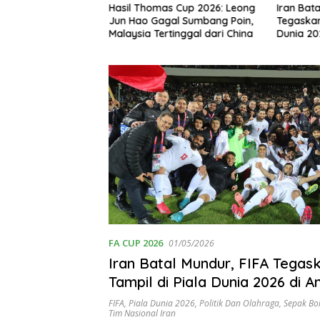
us Aturan
Hasil Thomas Cup 2026: Leong
Iran Bata
jak Inspirasi
Jun Hao Gagal Sumbang Poin,
Tegaskan
ssi Kembali Jadi
Malaysia Tertinggal dari China
Dunia 20
FA CUP 2026
01/05/2026
Iran Batal Mundur, FIFA Tegas
Tampil di Piala Dunia 2026 di 
Serikat
FIFA
,
Piala Dunia 2026
,
Politik Dan Olahraga
,
Sepak Bol
Tim Nasional Iran