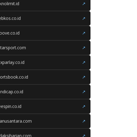
knolimit.id
↗
bkos.co.id
↗
oove.co.id
↗
tarsport.com
↗
xparlay.co.id
↗
ortsbook.co.id
↗
ndicap.co.id
↗
eespin.co.id
↗
ganusantara.com
↗
daksiharian.com
↗