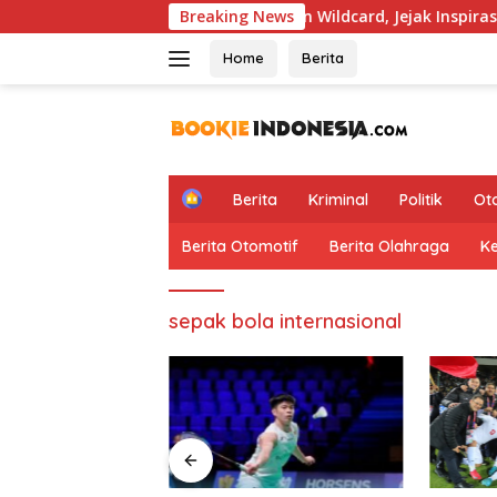
Skip
MotoGP Hapus Aturan Wildcard, Jejak Inspirasi Valentino R
Breaking News
to
content
Home
Berita
H
Berita
Kriminal
Politik
Ot
o
m
Berita Otomotif
Berita Olahraga
K
e
sepak bola internasional