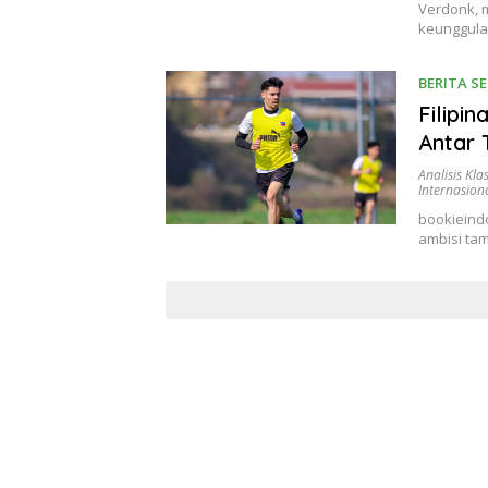
Verdonk, 
keunggul
BERITA S
Filipi
Antar 
Analisis Kl
Internasion
bookieind
ambisi tam