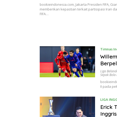
bookieindonesia.com, Jakarta Presiden FIFA, Gian
memberikan kepastian terkait partisipasi Iran d
FIFA…
Timnas In
Willem
Berpel
Liga Beland
Sepak Bola 
bookieind
II pada pe
LIGA ING
Erick 
Inggri