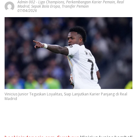
Admin 002
-
Liga Champions
,
Perkembangan Karier Pemain
,
Real
Madrid
,
Sepak Bola Eropa
,
Transfer Pemain
07/04/2026
Vinicius Junior Tegaskan Loyalitas, Siap Lanjutkan Karier Panjang di Real
Madrid