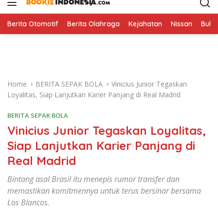
i
p
t
Berita Otomotif
Berita Olahraga
Kejahatan
Nissan
Bulut
o
c
o
n
t
Home
BERITA SEPAK BOLA
Vinicius Junior Tegaskan
e
Loyalitas, Siap Lanjutkan Karier Panjang di Real Madrid
n
t
BERITA SEPAK BOLA
Vinicius Junior Tegaskan Loyalitas,
Siap Lanjutkan Karier Panjang di
Real Madrid
Bintang asal Brasil itu menepis rumor transfer dan
memastikan komitmennya untuk terus bersinar bersama
Los Blancos.