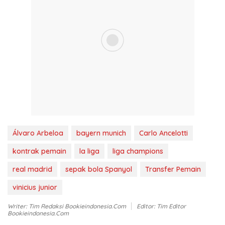
Álvaro Arbeloa
bayern munich
Carlo Ancelotti
kontrak pemain
la liga
liga champions
real madrid
sepak bola Spanyol
Transfer Pemain
vinicius junior
Writer: Tim Redaksi Bookieindonesia.com
Editor: Tim Editor
Bookieindonesia.com