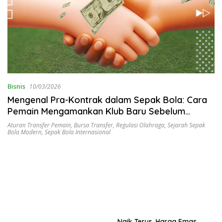
Bisnis
10/03/2026
Mengenal Pra-Kontrak dalam Sepak Bola: Cara
Pemain Mengamankan Klub Baru Sebelum
Kontrak Lama Berakhir
Aturan Transfer Pemain
,
Bursa Transfer
,
Regulasi Olahraga
,
Sejarah Sepak
Bola Modern
,
Sepak Bola Internasional
Naik Terus, Harga Emas