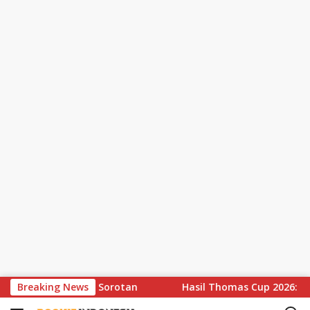
S
ossi Kembali Jadi Sorotan
Breaking News
Hasil Thomas Cup 2026: Leong
k