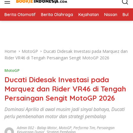
i
p
t
Berita Otomotif
Berita Olahraga
Kejahatan
Nissan
Bulut
o
c
o
n
t
Home
MotoGP
Ducati Didesak Investasi pada Marquez dan
e
Rider VR46 di Tengah Persaingan Sengit MotoGP 2026
n
t
MotoGP
Ducati Didesak Investasi pada
Marquez dan Rider VR46 di Tengah
Persaingan Sengit MotoGP 2026
Dominasi Aprilia di awal musim jadi sinyal bahaya, Ducati
perlu pembenahan motor dan strategi pembalap
Admin 002
-
Balap Motor
,
MotoGP
,
Performa Tim
,
Persaingan
Kejuaraan Dunia'
,
Strategi Pembalap