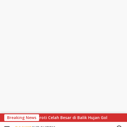
S
tthaus Soroti Celah Besar di Balik Hujan Gol
Breaking News
MotoGP Ha
k