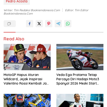
Pedro Acosta
Writer: Tim Redaksi Bookieindonesia.com
Editor: Tim Editor
Bookieindonesia.com
Read Also
MotoGP Hapus Aturan
Veda Ega Pratama Tetap
Wildcard, Jejak Inspirasi
Percaya Diri Hadapi Moto3
Valentino Rossi Kembali Jadi
Spanyol 2026 Meski Start
Sorotan
dari Posisi Belakang