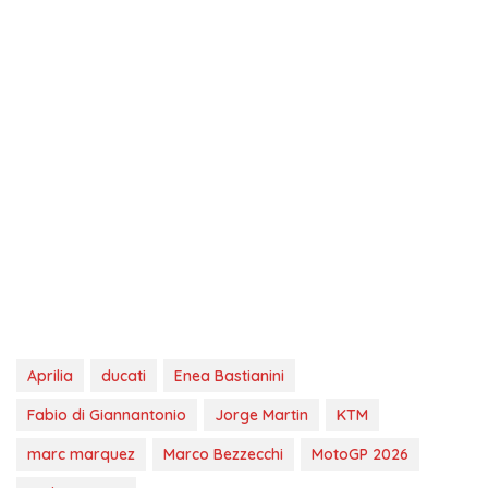
Aprilia
ducati
Enea Bastianini
Fabio di Giannantonio
Jorge Martin
KTM
marc marquez
Marco Bezzecchi
MotoGP 2026