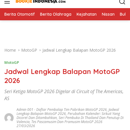
i
p
t
Berita Otomotif
Berita Olahraga
Kejahatan
Nissan
Bulut
o
c
o
n
t
Home
MotoGP
Jadwal Lengkap Balapan MotoGP 2026
e
n
MotoGP
t
Jadwal Lengkap Balapan MotoGP
2026
Seri Ketiga MotoGP 2026 Digelar di Circuit of The Americas,
AS
Admin 001
-
Daftar Pembalap Tim Pabrikan MotoGP 2026
,
Jadwal
Lengkap Balapan MotoGP 2026
,
Perubahan Kalender: Sirkuit Yang
Dicoret Dan Ditambahkan
,
Seri Pembuka Di Thailand Dan Penutup Di
Valencia
,
Tes Pascamusim Dan Pramusim MotoGP 2026
27/03/2026