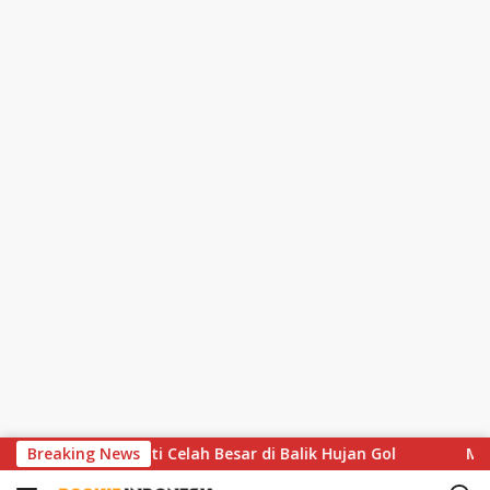
S
aus Soroti Celah Besar di Balik Hujan Gol
Breaking News
MotoGP Hapus 
k