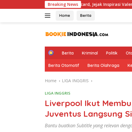
Skip
 Hapus Aturan Wildcard, Jejak Inspirasi Valentino Rossi Kembal
Breaking News
to
content
Home
Berita
H
Berita
Kriminal
Politik
Ot
o
m
Berita Otomotif
Berita Olahraga
K
e
Home
LIGA INGGRIS
LIGA INGGRIS
Liverpool Ikut Membu
Juventus Langsung S
Bantu buatkan Subtitle yang relevan denga