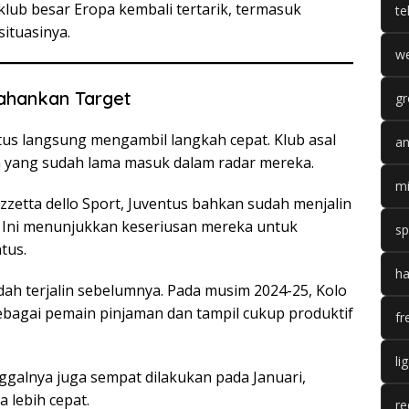
lub besar Eropa kembali tertarik, termasuk
te
ituasinya.
we
ahankan Target
gr
us langsung mengambil langkah cepat. Klub asal
an
in yang sudah lama masuk dalam radar mereka.
mi
zzetta dello Sport, Juventus bahkan sudah menjalin
 Ini menunjukkan keseriusan mereka untuk
sp
tus.
ha
h terjalin sebelumnya. Pada musim 2024-25, Kolo
bagai pemain pinjaman dan tampil cukup produktif
fr
li
alnya juga sempat dilakukan pada Januari,
lebih cepat.
re