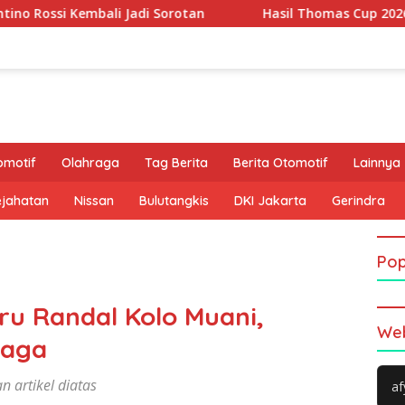
i Jadi Sorotan
Hasil Thomas Cup 2026: Leong Jun Hao G
omotif
Olahraga
Tag Berita
Berita Otomotif
Lainnya
ejahatan
Nissan
Bulutangkis
DKI Jakarta
Gerindra
Pop
ru Randal Kolo Muani,
Web
iaga
n artikel diatas
af