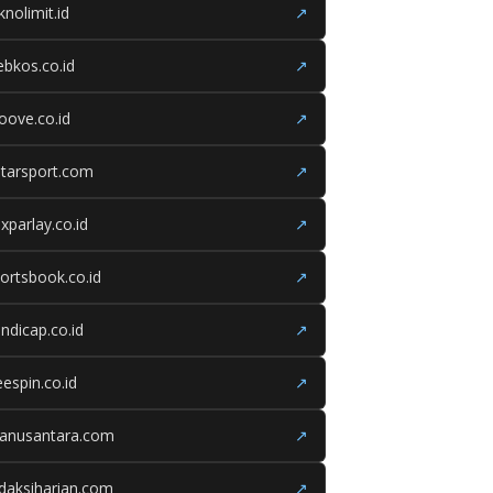
knolimit.id
↗
bkos.co.id
↗
oove.co.id
↗
tarsport.com
↗
xparlay.co.id
↗
ortsbook.co.id
↗
ndicap.co.id
↗
eespin.co.id
↗
ganusantara.com
↗
daksiharian.com
↗