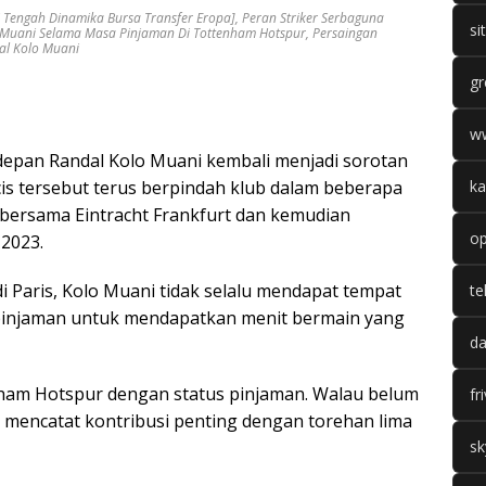
 Tengah Dinamika Bursa Transfer Eropa]
,
Peran Striker Serbaguna
si
 Muani Selama Masa Pinjaman Di Tottenham Hotspur
,
Persaingan
al Kolo Muani
gr
w
epan Randal Kolo Muani kembali menjadi sorotan
cis tersebut terus berpindah klub dalam beberapa
ka
f bersama Eintracht Frankfurt dan kemudian
op
 2023.
di Paris, Kolo Muani tidak selalu mendapat tempat
te
a pinjaman untuk mendapatkan menit bermain yang
da
ham Hotspur dengan status pinjaman. Walau belum
fr
u mencatat kontribusi penting dengan torehan lima
sk