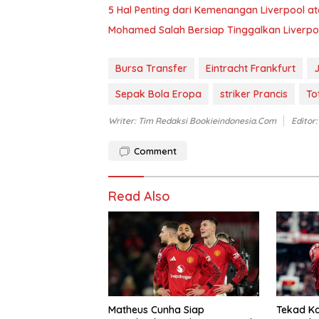
5 Hal Penting dari Kemenangan Liverpool at
Mohamed Salah Bersiap Tinggalkan Liverpo
Bursa Transfer
Eintracht Frankfurt
Sepak Bola Eropa
striker Prancis
To
Writer: Tim Redaksi Bookieindonesia.com
Editor
Comment
Read Also
Matheus Cunha Siap
Tekad Ko