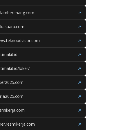
olamberenang.com
↗
ukasuara.com
↗
ww.teknoadvisor.com
↗
timakit.id
↗
timakit.id/loker/
↗
oker2025.com
↗
erja2025.com
↗
smikerja.com
↗
ker.resmikerja.com
↗