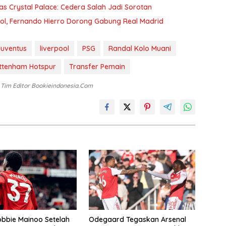
as Crystal Palace: Cedera Salah Jadi Sorotan
ol, Fernando Hierro Dorong Gabung Real Madrid
Juventus
liverpool
PSG
Randal Kolo Muani
ttenham Hotspur
Transfer Pemain
: Tim Editor Bookieindonesia.com
bbie Mainoo Setelah
Odegaard Tegaskan Arsenal