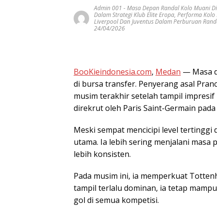
Admin 001
-
Masa Depan Randal Kolo Muani Di
Dalam Strategi Klub Elite Eropa
,
Performa Kolo
Liverpool Dan Juventus Dalam Perburuan Rand
24/04/2026
BooKieindonesia.com
,
Medan
— Masa d
di bursa transfer. Penyerang asal Pran
musim terakhir setelah tampil impresi
direkrut oleh Paris Saint-Germain pada
Meski sempat mencicipi level tertinggi 
utama. Ia lebih sering menjalani mas
lebih konsisten.
Pada musim ini, ia memperkuat Totten
tampil terlalu dominan, ia tetap mamp
gol di semua kompetisi.