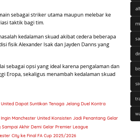
al
main sebagai striker utama maupun melebar ke
si taktik bagi tim.
mi
 masalah kedalaman skuad akibat cedera beberapa
sa
disi fisik Alexander Isak dan Jayden Danns yang
di
ilai sebagai opsi yang ideal karena pengalaman dan
bi
ggi Eropa, sekaligus menambah kedalaman skuad
si
tr
United Dapat Suntikan Tenaga Jelang Duel Kontra
wa
Ingin Manchester United Konsisten Jadi Penantang Gelar
 Sampai Akhir Demi Gelar Premier League
ster City ke Final FA Cup 2025/2026