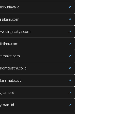
tusbudaya.id
↗
esikarir.com
↗
ww.dirgasatya.com
↗
feilmu.com
↗
timakit.com
↗
lkomtelstra.co.id
↗
kisemut.co.id
↗
ivgame.id
↗
yroam.id
↗