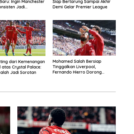
Baru: Ingin Manchester
Siap Bertarung Sampai Akhir
onsisten Jadi
Demi Gelar Premier League
g Gelar
Mohamed Salah Bersiap
nting dari Kemenangan
Tinggalkan Liverpool,
 atas Crystal Palace:
Fernando Hierro Dorong
alah Jadi Sorotan
Gabung Real Madrid