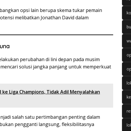
mbangkan opsi lain berupa skema tukar pemain
k
otensi melibatkan Jonathan David dalam
b
w
guna
op
 melakukan perubahan di lini depan pada musim
u mencari solusi jangka panjang untuk memperkuat
op
l
 ke Liga Champions, Tidak Adil Menyalahkan
k
re
jadi salah satu pertimbangan penting dalam
ukan pengganti langsung, fleksibilitasnya
lo