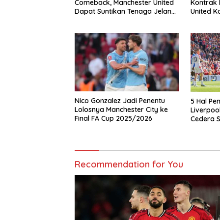
Comeback, Manchester United
Kontrak 
Dapat Suntikan Tenaga Jelang
United K
Duel Kontra Liverpool
Penantan
Nico Gonzalez Jadi Penentu
5 Hal Pe
Lolosnya Manchester City ke
Liverpool
Final FA Cup 2025/2026
Cedera S
Recommendation for You