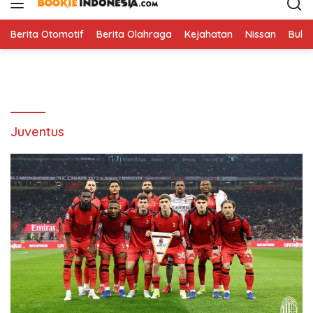
i
p
t
Berita Otomotif
Berita Olahraga
Kejahatan
Nissan
Bulut
o
c
o
n
t
e
Juventus
n
t