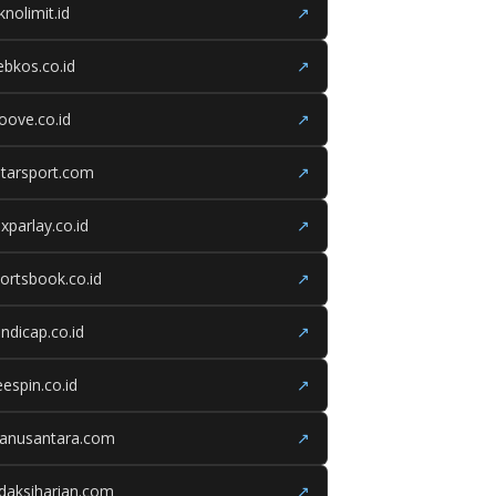
knolimit.id
↗
bkos.co.id
↗
oove.co.id
↗
tarsport.com
↗
xparlay.co.id
↗
ortsbook.co.id
↗
ndicap.co.id
↗
eespin.co.id
↗
ganusantara.com
↗
daksiharian.com
↗