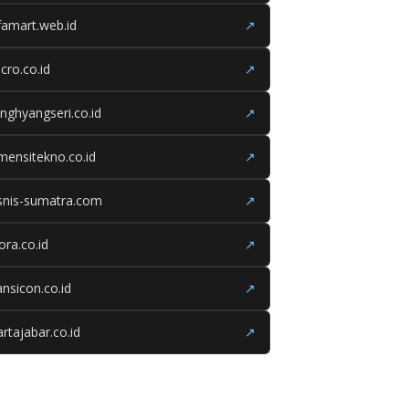
famart.web.id
↗
cro.co.id
↗
nghyangseri.co.id
↗
mensitekno.co.id
↗
snis-sumatra.com
↗
iora.co.id
↗
ansicon.co.id
↗
rtajabar.co.id
↗