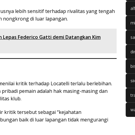
al
usnya lebih sensitif terhadap rivalitas yang tengah
 nongkrong di luar lapangan.
mi
 Lepas Federico Gatti demi Datangkan Kim
sa
di
bi
si
enilai kritik terhadap Locatelli terlalu berlebihan.
pribadi pemain adalah hak masing-masing dan
tr
itas klub.
wa
kritik tersebut sebagai “kejahatan
ungan baik di luar lapangan tidak mengurangi