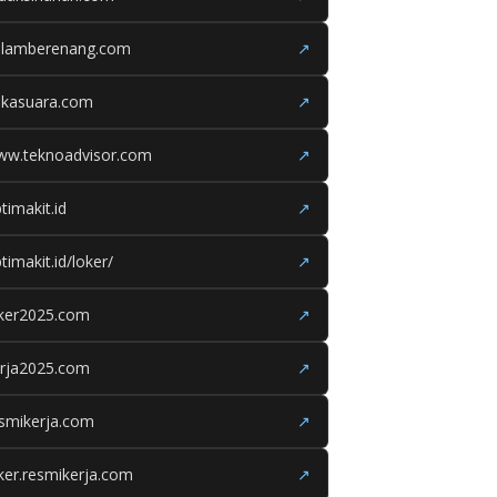
olamberenang.com
↗
ukasuara.com
↗
ww.teknoadvisor.com
↗
timakit.id
↗
timakit.id/loker/
↗
oker2025.com
↗
erja2025.com
↗
smikerja.com
↗
ker.resmikerja.com
↗