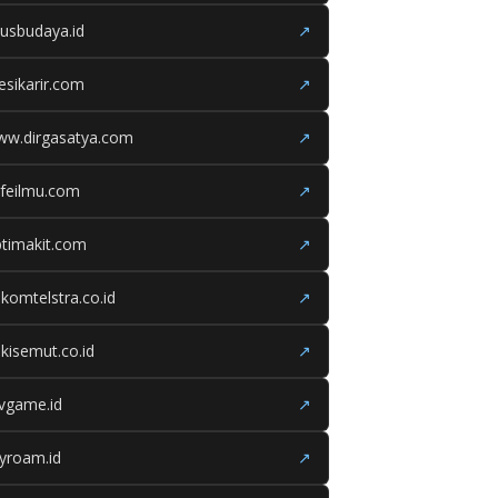
tusbudaya.id
↗
esikarir.com
↗
ww.dirgasatya.com
↗
feilmu.com
↗
timakit.com
↗
lkomtelstra.co.id
↗
kisemut.co.id
↗
ivgame.id
↗
yroam.id
↗