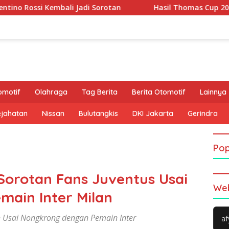
 Jadi Sorotan
Hasil Thomas Cup 2026: Leong Jun Hao Ga
omotif
Olahraga
Tag Berita
Berita Otomotif
Lainnya
ejahatan
Nissan
Bulutangkis
DKI Jakarta
Gerindra
Pop
 Sorotan Fans Juventus Usai
Web
ain Inter Milan
an Usai Nongkrong dengan Pemain Inter
af