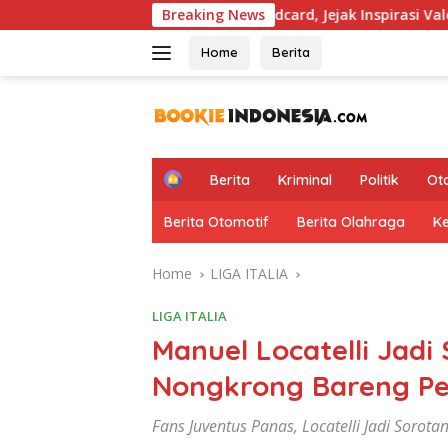
Skip
Hapus Aturan Wildcard, Jejak Inspirasi Valentino Rossi Kembali
Breaking News
to
content
Home
Berita
H
Berita
Kriminal
Politik
Ot
o
m
Berita Otomotif
Berita Olahraga
K
e
Home
LIGA ITALIA
LIGA ITALIA
Manuel Locatelli Jadi
Nongkrong Bareng Pem
Fans Juventus Panas, Locatelli Jadi Sorot