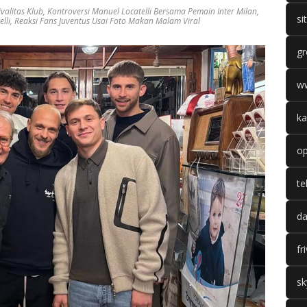
valitas Klub
,
Kontroversi Manuel Locatelli Bersama Pemain Inter Milan
,
si
lli
,
Reaksi Fans Juventus Usai Foto Makan Malam Viral
gr
w
ka
op
te
da
fr
sk