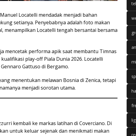
te
Manuel Locatelli mendadak menjadi bahan
we
ukung setianya. Penyebabnya adalah foto makan
al, menampilkan Locatelli tengah bersantai bersama
gr
an
saja mencetak performa apik saat membantu Timnas
kualifikasi play-off Piala Dunia 2026. Locatelli
mi
n Gennaro Gattuso di Bergamo.
sp
l yang menentukan melawan Bosnia di Zenica, tetapi
 namanya menjadi sorotan utama.
ha
fr
li
urri kembali ke markas latihan di Coverciano. Di
kan untuk keluar sejenak dan menikmati makan
re