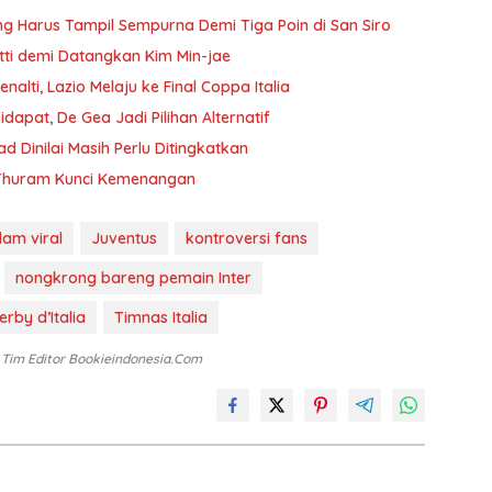
ng Harus Tampil Sempurna Demi Tiga Poin di San Siro
tti demi Datangkan Kim Min-jae
nalti, Lazio Melaju ke Final Coppa Italia
Didapat, De Gea Jadi Pilihan Alternatif
d Dinilai Masih Perlu Ditingkatkan
 Thuram Kunci Kemenangan
am viral
Juventus
kontroversi fans
nongkrong bareng pemain Inter
erby d’Italia
Timnas Italia
: Tim Editor Bookieindonesia.com