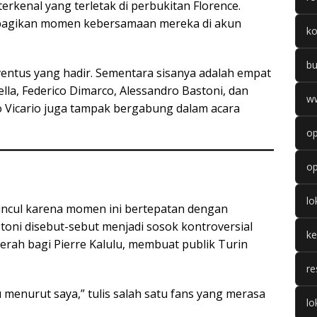
 terkenal yang terletak di perbukitan Florence.
embagikan momen kebersamaan mereka di akun
k
b
uventus yang hadir. Sementara sisanya adalah empat
ella, Federico Dimarco, Alessandro Bastoni, dan
w
mo Vicario juga tampak bergabung dalam acara
op
op
l
muncul karena momen ini bertepatan dengan
toni disebut-sebut menjadi sosok kontroversial
k
erah bagi Pierre Kalulu, membuat publik Turin
re
u menurut saya,” tulis salah satu fans yang merasa
lo