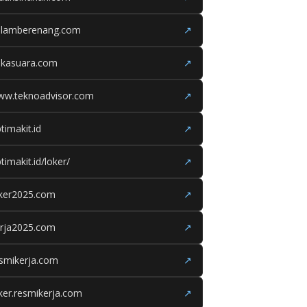
olamberenang.com
↗
ukasuara.com
↗
ww.teknoadvisor.com
↗
timakit.id
↗
timakit.id/loker/
↗
oker2025.com
↗
erja2025.com
↗
smikerja.com
↗
ker.resmikerja.com
↗