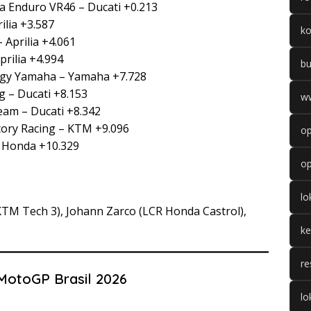
a Enduro VR46 – Ducati +0.213
ilia +3.587
k
– Aprilia +4.061
rilia +4.994
b
gy Yamaha – Yamaha +7.728
g – Ducati +8.153
w
am – Ducati +8.342
tory Racing – KTM +9.096
op
 Honda +10.329
op
l
KTM Tech 3), Johann Zarco (LCR Honda Castrol),
k
re
MotoGP Brasil 2026
lo