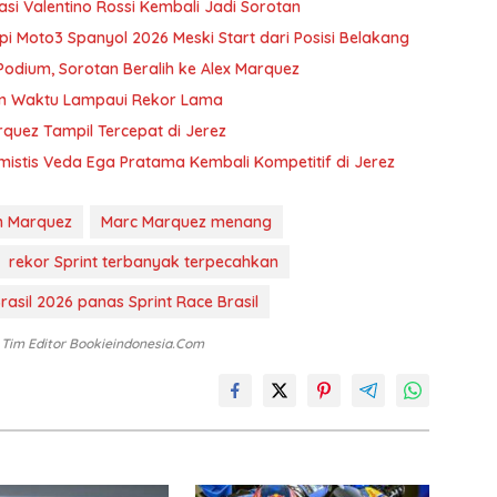
asi Valentino Rossi Kembali Jadi Sorotan
i Moto3 Spanyol 2026 Meski Start dari Posisi Belakang
odium, Sorotan Beralih ke Alex Marquez
tan Waktu Lampaui Rekor Lama
rquez Tampil Tercepat di Jerez
istis Veda Ega Pratama Kembali Kompetitif di Jerez
n Marquez
Marc Marquez menang
rekor Sprint terbanyak terpecahkan
rasil 2026 panas Sprint Race Brasil
: Tim Editor Bookieindonesia.com