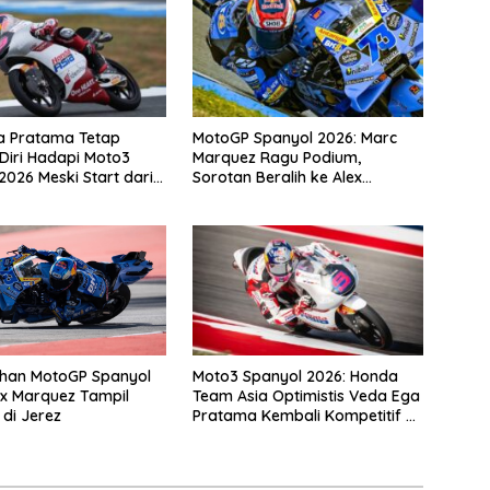
a Pratama Tetap
MotoGP Spanyol 2026: Marc
Diri Hadapi Moto3
Marquez Ragu Podium,
2026 Meski Start dari
Sorotan Beralih ke Alex
elakang
Marquez
Moto3 Spanyol 2026: Honda
tihan MotoGP Spanyol
Team Asia Optimistis Veda Ega
ex Marquez Tampil
Pratama Kembali Kompetitif di
 di Jerez
Jerez