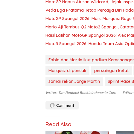
MotoGP Hapus Aturan Wildcard, Jejak Inspir
Veda Ega Pratama Tetap Percaya Diri Hadap
MotoGP Spanyol 2026: Marc Marquez Ragu P
Mario Aji Tembus Q2 Moto2 Spanyol, Cata
Hasil Latihan MotoGP Spanyol 2026: Alex Ma
Moto3 Spanyol 2026: Honda Team Asia Optim
Fabio dan Martin ikut podium Kemenanga
Marquez di puncak
persaingan ketat
samai rekor Jorge Martin
Sprint Race B
Writer: Tim Redaksi Bookieindonesia.com
Editor
Comment
Read Also