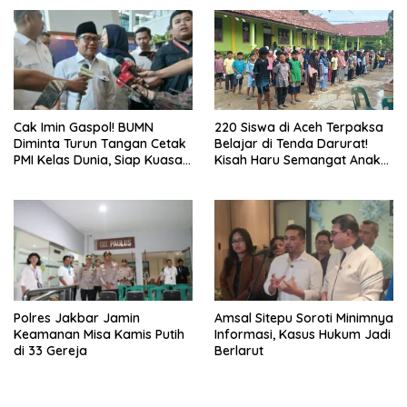
Cak Imin Gaspol! BUMN
220 Siswa di Aceh Terpaksa
Diminta Turun Tangan Cetak
Belajar di Tenda Darurat!
PMI Kelas Dunia, Siap Kuasai
Kisah Haru Semangat Anak-
Pasar Global
anak Nagan Raya Pasca
Banjir
Polres Jakbar Jamin
Amsal Sitepu Soroti Minimnya
Keamanan Misa Kamis Putih
Informasi, Kasus Hukum Jadi
di 33 Gereja
Berlarut