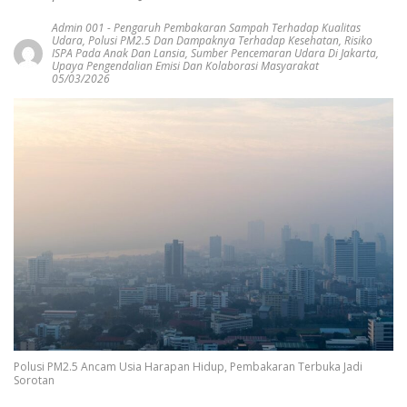
Admin 001
-
Pengaruh Pembakaran Sampah Terhadap Kualitas
Udara
,
Polusi PM2.5 Dan Dampaknya Terhadap Kesehatan
,
Risiko
ISPA Pada Anak Dan Lansia
,
Sumber Pencemaran Udara Di Jakarta
,
Upaya Pengendalian Emisi Dan Kolaborasi Masyarakat
05/03/2026
Polusi PM2.5 Ancam Usia Harapan Hidup, Pembakaran Terbuka Jadi
Sorotan