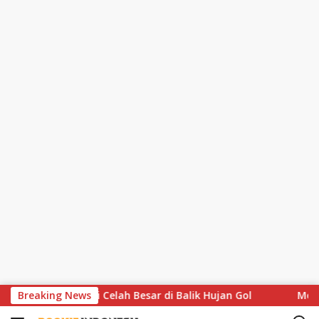
S
 Soroti Celah Besar di Balik Hujan Gol
Breaking News
MotoGP Hapus At
k