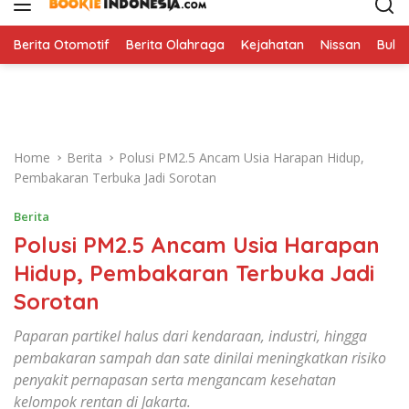
i
p
t
Berita Otomotif
Berita Olahraga
Kejahatan
Nissan
Bulut
o
c
o
n
t
Home
Berita
Polusi PM2.5 Ancam Usia Harapan Hidup,
e
Pembakaran Terbuka Jadi Sorotan
n
t
Berita
Polusi PM2.5 Ancam Usia Harapan
Hidup, Pembakaran Terbuka Jadi
Sorotan
Paparan partikel halus dari kendaraan, industri, hingga
pembakaran sampah dan sate dinilai meningkatkan risiko
penyakit pernapasan serta mengancam kesehatan
kelompok rentan di Jakarta.