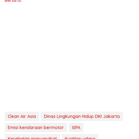
Berlarut
Clean Air Asia
Dinas Lingkungan Hidup DKI Jakarta
Emisi kendaraan bermotor
ISPA
Kesehatan masyarakat
Kualitas udara