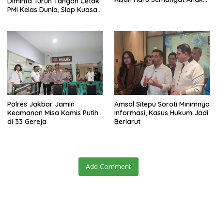
Diminta Turun Tangan Cetak
anak Nagan Raya Pasca
PMI Kelas Dunia, Siap Kuasai
Banjir
Pasar Global
Polres Jakbar Jamin
Amsal Sitepu Soroti Minimnya
Keamanan Misa Kamis Putih
Informasi, Kasus Hukum Jadi
di 33 Gereja
Berlarut
Add Comment