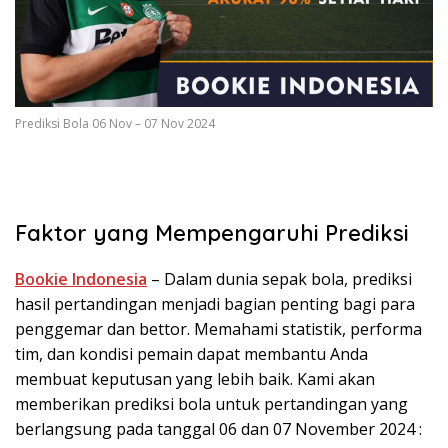
Prediksi Bola 06 Nov – 07 Nov 2024
Faktor yang Mempengaruhi Prediksi
Bookie Indonesia
– Dalam dunia sepak bola, prediksi
hasil pertandingan menjadi bagian penting bagi para
penggemar dan bettor. Memahami statistik, performa
tim, dan kondisi pemain dapat membantu Anda
membuat keputusan yang lebih baik. Kami akan
memberikan prediksi bola untuk pertandingan yang
berlangsung pada tanggal 06 dan 07 November 2024 :