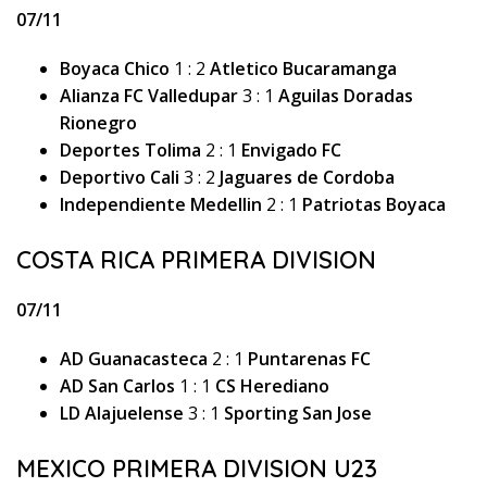
07/11
Boyaca Chico
1 : 2
Atletico Bucaramanga
Alianza FC Valledupar
3 : 1
Aguilas Doradas
Rionegro
Deportes Tolima
2 : 1
Envigado FC
Deportivo Cali
3 : 2
Jaguares de Cordoba
Independiente Medellin
2 : 1
Patriotas Boyaca
COSTA RICA PRIMERA DIVISION
07/11
AD Guanacasteca
2 : 1
Puntarenas FC
AD San Carlos
1 : 1
CS Herediano
LD Alajuelense
3 : 1
Sporting San Jose
MEXICO PRIMERA DIVISION U23