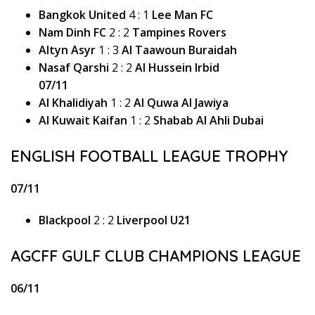
Bangkok United
4 : 1
Lee Man FC
Nam Dinh FC
2 : 2
Tampines Rovers
Altyn Asyr
1 : 3
Al Taawoun Buraidah
Nasaf Qarshi
2 : 2
Al Hussein Irbid
07/11
Al Khalidiyah
1 : 2
Al Quwa Al Jawiya
Al Kuwait Kaifan
1 : 2
Shabab Al Ahli Dubai
ENGLISH FOOTBALL LEAGUE TROPHY
07/11
Blackpool
2 : 2
Liverpool U21
AGCFF GULF CLUB CHAMPIONS LEAGUE
06/11