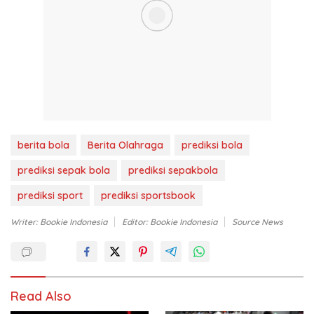
berita bola
Berita Olahraga
prediksi bola
prediksi sepak bola
prediksi sepakbola
prediksi sport
prediksi sportsbook
Writer: Bookie Indonesia
Editor: Bookie Indonesia
Source News
Read Also