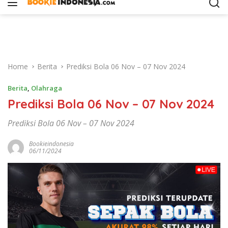
i
p
t
o
c
o
Home
Berita
Prediksi Bola 06 Nov – 07 Nov 2024
n
t
Berita
,
Olahraga
e
Prediksi Bola 06 Nov – 07 Nov 2024
n
t
Prediksi Bola 06 Nov – 07 Nov 2024
Bookieindonesia
06/11/2024