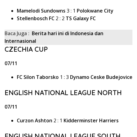
Mamelodi Sundowns
3 : 1
Polokwane City
Stellenbosch FC
2 : 2
TS Galaxy FC
Baca Juga :
Berita hari ini di Indonesia dan
Internasional
CZECHIA CUP
07/11
FC Silon Taborsko
1 : 3
Dynamo Ceske Budejovice
ENGLISH NATIONAL LEAGUE NORTH
07/11
Curzon Ashton
2 : 1
Kidderminster Harriers
ENGLISH NATIONAL LEAGUE SOUTH