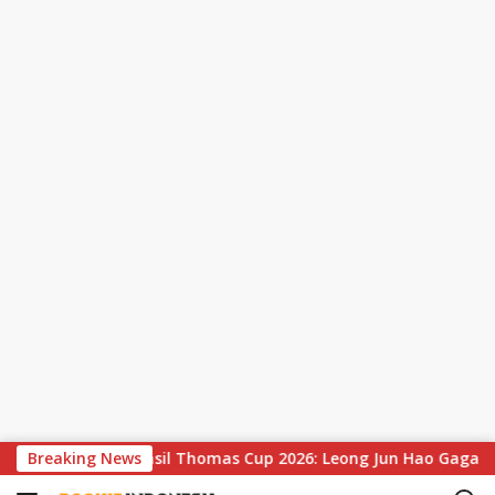
S
Breaking News
Hasil Thomas Cup 2026: Leong Jun Hao Gagal Sumbang Poin
k