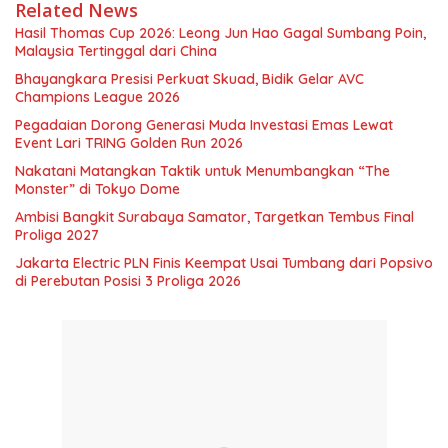
Related News
Hasil Thomas Cup 2026: Leong Jun Hao Gagal Sumbang Poin,
Malaysia Tertinggal dari China
Bhayangkara Presisi Perkuat Skuad, Bidik Gelar AVC
Champions League 2026
Pegadaian Dorong Generasi Muda Investasi Emas Lewat
Event Lari TRING Golden Run 2026
Nakatani Matangkan Taktik untuk Menumbangkan “The
Monster” di Tokyo Dome
Ambisi Bangkit Surabaya Samator, Targetkan Tembus Final
Proliga 2027
Jakarta Electric PLN Finis Keempat Usai Tumbang dari Popsivo
di Perebutan Posisi 3 Proliga 2026