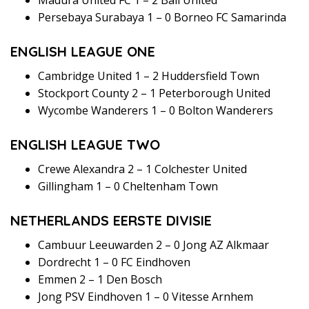
Madura United FC 1 – 2 Bali United
Persebaya Surabaya 1 – 0 Borneo FC Samarinda
ENGLISH LEAGUE ONE
Cambridge United 1 – 2 Huddersfield Town
Stockport County 2 – 1 Peterborough United
Wycombe Wanderers 1 – 0 Bolton Wanderers
ENGLISH LEAGUE TWO
Crewe Alexandra 2 – 1 Colchester United
Gillingham 1 – 0 Cheltenham Town
NETHERLANDS EERSTE DIVISIE
Cambuur Leeuwarden 2 – 0 Jong AZ Alkmaar
Dordrecht 1 – 0 FC Eindhoven
Emmen 2 – 1 Den Bosch
Jong PSV Eindhoven 1 – 0 Vitesse Arnhem