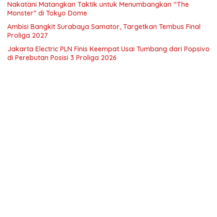
Nakatani Matangkan Taktik untuk Menumbangkan “The
Monster” di Tokyo Dome
Ambisi Bangkit Surabaya Samator, Targetkan Tembus Final
Proliga 2027
Jakarta Electric PLN Finis Keempat Usai Tumbang dari Popsivo
di Perebutan Posisi 3 Proliga 2026