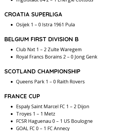
CROATIA SUPERLIGA
Osijek 1 – 0 Istra 1961 Pula
BELGIUM FIRST DIVISION B
Club Nxt 1 – 2 Zulte Waregem
Royal Francs Borains 2 – 0 Jong Genk
SCOTLAND CHAMPIONSHIP
Queens Park 1 – 0 Raith Rovers
FRANCE CUP
Espaly Saint Marcel FC 1 – 2 Dijon
Troyes 1 – 1 Metz
FCSR Haguenau 0 – 1 US Boulogne
GOAL FC 0 – 1 FC Annecy