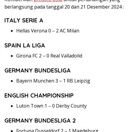
berlangsung pada tanggal 20 dan 21 Desember 2024 :
ITALY SERIE A
Hellas Verona 0 – 2 AC Milan
SPAIN LA LIGA
Girona FC 2 – 0 Real Valladolid
GERMANY BUNDESLIGA
Bayern Munchen 3 – 1 RB Leipzig
ENGLISH CHAMPIONSHIP
Luton Town 1 – 0 Derby County
GERMANY BUNDESLIGA 2
Fortuna Dusseldorf 2 – 1 Magdeburg