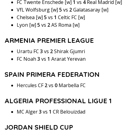
FC Twente Enschede [w]
1
vs
4
Real Madrid [w]
VfL Wolfsburg [w]
5
vs
2
Galatasaray [w]
Chelsea [w]
5
vs
1
Celtic FC [w]
Lyon [w]
5
vs
2
AS Roma [w]
ARMENIA PREMIER LEAGUE
Urartu FC
3
vs
2
Shirak Gjumri
FC Noah
3
vs
1
Ararat Yerevan
SPAIN PRIMERA FEDERATION
Hercules CF
2
vs
0
Marbella FC
ALGERIA PROFESSIONAL LIGUE 1
MC Alger
3
vs
1
CR Belouizdad
JORDAN SHIELD CUP