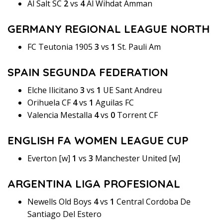
Al Salt SC
2
vs
4
Al Wihdat Amman
GERMANY REGIONAL LEAGUE NORTH
FC Teutonia 1905
3
vs
1
St. Pauli Am
SPAIN SEGUNDA FEDERATION
Elche Ilicitano
3
vs
1
UE Sant Andreu
Orihuela CF
4
vs
1
Aguilas FC
Valencia Mestalla
4
vs
0
Torrent CF
ENGLISH FA WOMEN LEAGUE CUP
Everton [w]
1
vs
3
Manchester United [w]
ARGENTINA LIGA PROFESIONAL
Newells Old Boys
4
vs
1
Central Cordoba De
Santiago Del Estero