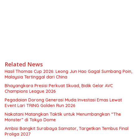
Related News
Hasil Thomas Cup 2026: Leong Jun Hao Gagal Sumbang Poin,
Malaysia Tertinggal dari China
Bhayangkara Presisi Perkuat Skuad, Bidik Gelar AVC
Champions League 2026
Pegadaian Dorong Generasi Muda Investasi Emas Lewat
Event Lari TRING Golden Run 2026
Nakatani Matangkan Taktik untuk Menumbangkan “The
Monster” di Tokyo Dome
Ambisi Bangkit Surabaya Samator, Targetkan Tembus Final
Proliga 2027