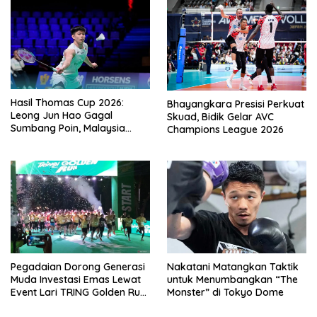
Hasil Thomas Cup 2026:
Bhayangkara Presisi Perkuat
Leong Jun Hao Gagal
Skuad, Bidik Gelar AVC
Sumbang Poin, Malaysia
Champions League 2026
Tertinggal dari China
Pegadaian Dorong Generasi
Nakatani Matangkan Taktik
Muda Investasi Emas Lewat
untuk Menumbangkan “The
Event Lari TRING Golden Run
Monster” di Tokyo Dome
2026