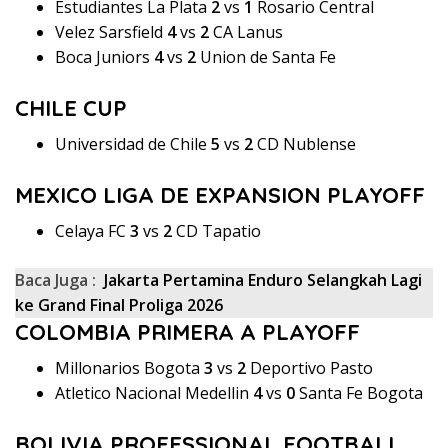
Estudiantes La Plata
2
vs
1
Rosario Central
Velez Sarsfield
4
vs
2
CA Lanus
Boca Juniors
4
vs
2
Union de Santa Fe
CHILE CUP
Universidad de Chile
5
vs
2
CD Nublense
MEXICO LIGA DE EXPANSION PLAYOFF
Celaya FC
3
vs
2
CD Tapatio
Baca Juga :
Jakarta Pertamina Enduro Selangkah Lagi
ke Grand Final Proliga 2026
COLOMBIA PRIMERA A PLAYOFF
Millonarios Bogota
3
vs
2
Deportivo Pasto
Atletico Nacional Medellin
4
vs
0
Santa Fe Bogota
BOLIVIA PROFESSIONAL FOOTBALL