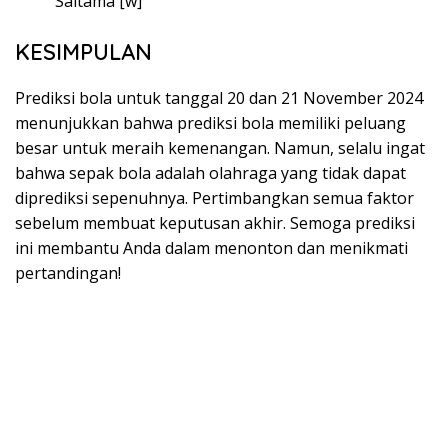
Saitama [w]
KESIMPULAN
Prediksi bola untuk tanggal 20 dan 21 November 2024
menunjukkan bahwa prediksi bola memiliki peluang
besar untuk meraih kemenangan. Namun, selalu ingat
bahwa sepak bola adalah olahraga yang tidak dapat
diprediksi sepenuhnya. Pertimbangkan semua faktor
sebelum membuat keputusan akhir. Semoga prediksi
ini membantu Anda dalam menonton dan menikmati
pertandingan!