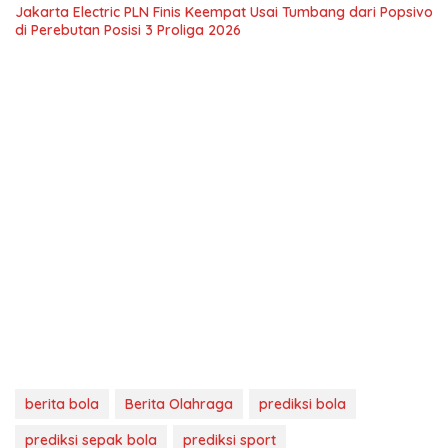
Jakarta Electric PLN Finis Keempat Usai Tumbang dari Popsivo
di Perebutan Posisi 3 Proliga 2026
berita bola
Berita Olahraga
prediksi bola
prediksi sepak bola
prediksi sport