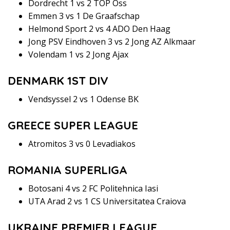
Dordrecht 1 vs 2 TOP Oss
Emmen 3 vs 1 De Graafschap
Helmond Sport 2 vs 4 ADO Den Haag
Jong PSV Eindhoven 3 vs 2 Jong AZ Alkmaar
Volendam 1 vs 2 Jong Ajax
DENMARK 1ST DIV
Vendsyssel 2 vs 1 Odense BK
GREECE SUPER LEAGUE
Atromitos 3 vs 0 Levadiakos
ROMANIA SUPERLIGA
Botosani 4 vs 2 FC Politehnica Iasi
UTA Arad 2 vs 1 CS Universitatea Craiova
UKRAINE PREMIER LEAGUE