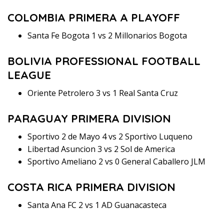
COLOMBIA PRIMERA A PLAYOFF
Santa Fe Bogota 1 vs 2 Millonarios Bogota
BOLIVIA PROFESSIONAL FOOTBALL
LEAGUE
Oriente Petrolero 3 vs 1 Real Santa Cruz
PARAGUAY PRIMERA DIVISION
Sportivo 2 de Mayo 4 vs 2 Sportivo Luqueno
Libertad Asuncion 3 vs 2 Sol de America
Sportivo Ameliano 2 vs 0 General Caballero JLM
COSTA RICA PRIMERA DIVISION
Santa Ana FC 2 vs 1 AD Guanacasteca