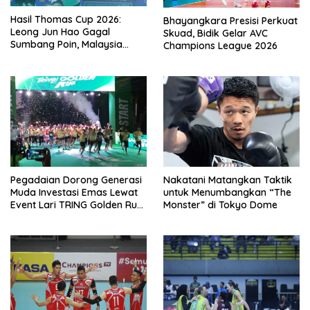
Hasil Thomas Cup 2026:
Bhayangkara Presisi Perkuat
Leong Jun Hao Gagal
Skuad, Bidik Gelar AVC
Sumbang Poin, Malaysia
Champions League 2026
Tertinggal dari China
Pegadaian Dorong Generasi
Nakatani Matangkan Taktik
Muda Investasi Emas Lewat
untuk Menumbangkan “The
Event Lari TRING Golden Run
Monster” di Tokyo Dome
2026