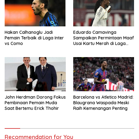
Hakan Calhanoglu Jadi
Eduardo Camavinga
Pemain Terbaik di Laga Inter
Sampaikan Permintaan Maaf
vs Como
Usai Kartu Merah di Laga
Kontra Bayern Munchen
John Herdman Dorong Fokus
Barcelona vs Atletico Madrid:
Pembinaan Pemain Muda
Blaugrana Waspada Meski
Saat Bertemu Erick Thohir
Raih Kemenangan Penting
Recommendation for You