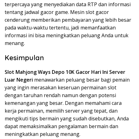
terpercaya yang menyediakan data RTP dan informasi
tentang jadwal gacor game. Mesin slot gacor
cenderung memberikan pembayaran yang lebih besar
pada waktu-waktu tertentu, jadi memanfaatkan
informasi ini bisa meningkatkan peluang Anda untuk
menang.
Kesimpulan
Slot Mahjong Ways Depo 10K Gacor Hari Ini Server
Luar Negeri
menawarkan peluang besar bagi pemain
yang ingin merasakan keseruan permainan slot
dengan taruhan rendah namun dengan potensi
kemenangan yang besar. Dengan memahami cara
kerja permainan, memilih server yang tepat, dan
mengikuti tips bermain yang sudah disebutkan, Anda
dapat memaksimalkan pengalaman bermain dan
meningkatkan peluang menang.