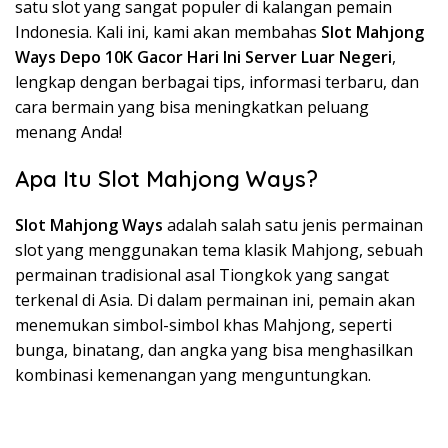
satu slot yang sangat populer di kalangan pemain
Indonesia. Kali ini, kami akan membahas
Slot Mahjong
Ways Depo 10K Gacor Hari Ini Server Luar Negeri
,
lengkap dengan berbagai tips, informasi terbaru, dan
cara bermain yang bisa meningkatkan peluang
menang Anda!
Apa Itu Slot Mahjong Ways?
Slot Mahjong Ways
adalah salah satu jenis permainan
slot yang menggunakan tema klasik Mahjong, sebuah
permainan tradisional asal Tiongkok yang sangat
terkenal di Asia. Di dalam permainan ini, pemain akan
menemukan simbol-simbol khas Mahjong, seperti
bunga, binatang, dan angka yang bisa menghasilkan
kombinasi kemenangan yang menguntungkan.