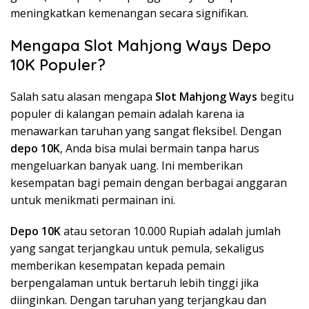
meningkatkan kemenangan secara signifikan.
Mengapa Slot Mahjong Ways Depo
10K Populer?
Salah satu alasan mengapa
Slot Mahjong Ways
begitu
populer di kalangan pemain adalah karena ia
menawarkan taruhan yang sangat fleksibel. Dengan
depo 10K
, Anda bisa mulai bermain tanpa harus
mengeluarkan banyak uang. Ini memberikan
kesempatan bagi pemain dengan berbagai anggaran
untuk menikmati permainan ini.
Depo 10K
atau setoran 10.000 Rupiah adalah jumlah
yang sangat terjangkau untuk pemula, sekaligus
memberikan kesempatan kepada pemain
berpengalaman untuk bertaruh lebih tinggi jika
diinginkan. Dengan taruhan yang terjangkau dan