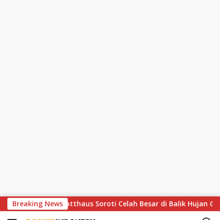
S
thar Matthaus Soroti Celah Besar di Balik Hujan Gol
Breaking News
Mot
k