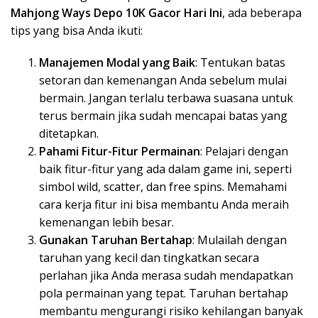
Mahjong Ways Depo 10K Gacor Hari Ini
, ada beberapa
tips yang bisa Anda ikuti:
Manajemen Modal yang Baik
: Tentukan batas
setoran dan kemenangan Anda sebelum mulai
bermain. Jangan terlalu terbawa suasana untuk
terus bermain jika sudah mencapai batas yang
ditetapkan.
Pahami Fitur-Fitur Permainan
: Pelajari dengan
baik fitur-fitur yang ada dalam game ini, seperti
simbol wild, scatter, dan free spins. Memahami
cara kerja fitur ini bisa membantu Anda meraih
kemenangan lebih besar.
Gunakan Taruhan Bertahap
: Mulailah dengan
taruhan yang kecil dan tingkatkan secara
perlahan jika Anda merasa sudah mendapatkan
pola permainan yang tepat. Taruhan bertahap
membantu mengurangi risiko kehilangan banyak