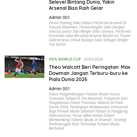
Selevel Bintang Dunia, Yakin
Arsenal Bisa Raih Gelar
Admin 001
Peran Penting Saka Dalam Performa Arsenal Di
Puncak Klasemen
,
Perbandingan Saka Dengan
Vinicius Junior Dan Winger Elite Lainnya
,
Performa
Konsisten Saka Bersama Arsenal Musim Ini
,
Pujian
Gabriel Jesus Untuk Bukayo Saka Sebagai Winger
Top Dunia
FIFA WORLD CUP
25/03/2026
Theo Walcott Beri Peringatan: Max
Dowman Jangan Terburu-buru ke
Piala Dunia 2026
Admin 001
Fokus Pengembangan Pemain Muda Versus
Tuntutan Tampil Di Tim Nasional
,
Pelajaran Dari
Pengalaman Debut Prematur Walcott Di Piala
Dunia 2006
,
Pentingnya Kedewasaan Emosional
Bagi Pemain Muda Sebelum Tampil Di Panggung
Internasional
,
Peran Mikel Arteta Dalam
Membimbing Talenta Muda Di Arsenal'
,
Strategi
Perlindungan Klub Terhadap Pemain Muda
Berbakat