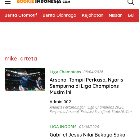
i
p
t
Berita Otomotif
Berita Olahraga
Kejahatan
Nissan
Bulut
o
c
o
n
t
e
mikel arteta
n
t
Liga Champions
08/04/2026
Arsenal Tampil Perkasa, Nyaris
Sempurna di Liga Champions
Musim Ini
Admin 002
Analisis Pertandingan
,
Liga Champions 2026
,
Performa Arsenal
,
Prediksi Semifinal
,
Statistik Tim
LIGA INGGRIS
03/04/2026
Gabriel Jesus Nilai Bukayo Saka