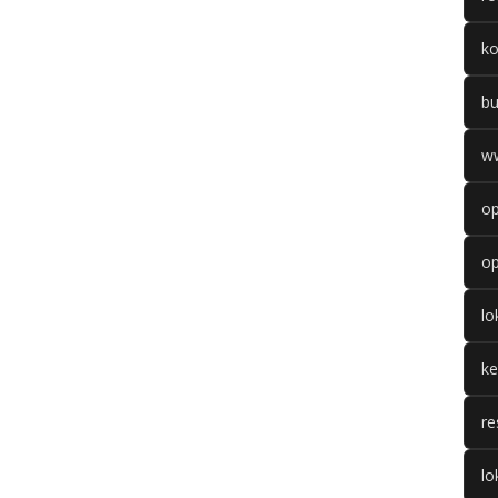
k
b
w
op
op
l
k
re
lo