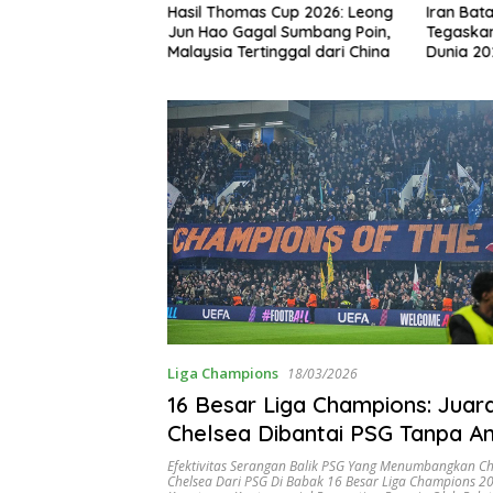
us Aturan
Hasil Thomas Cup 2026: Leong
Iran Bata
jak Inspirasi
Jun Hao Gagal Sumbang Poin,
Tegaskan
ssi Kembali Jadi
Malaysia Tertinggal dari China
Dunia 20
Liga Champions
18/03/2026
16 Besar Liga Champions: Juar
Chelsea Dibantai PSG Tanpa 
Efektivitas Serangan Balik PSG Yang Menumbangkan Ch
Chelsea Dari PSG Di Babak 16 Besar Liga Champions 