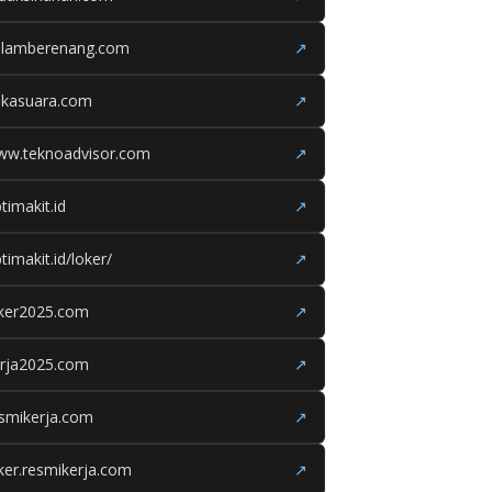
olamberenang.com
↗
ukasuara.com
↗
ww.teknoadvisor.com
↗
timakit.id
↗
timakit.id/loker/
↗
oker2025.com
↗
erja2025.com
↗
smikerja.com
↗
ker.resmikerja.com
↗