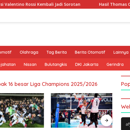
ino Rossi Kembali Jadi Sorotan
Hasil Thomas Cup 2026: 
omotif
Olahraga
Tag Berita
Berita Otomotif
Lainnya
ejahatan
Nissan
Bulutangkis
DKI Jakarta
Gerindra
bak 16 besar Liga Champions 2025/2026
Pop
Web
af