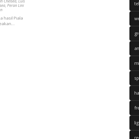
ih Chelsea
,
Luis
te
lsea
,
Peran Lini
an
 hasil Piala
we
seakan…
gr
an
mi
sp
ha
fr
li
re