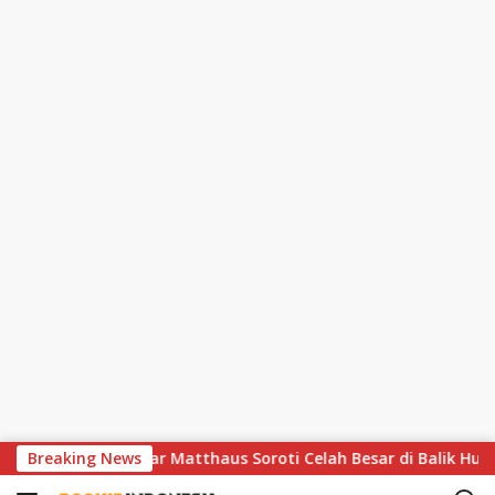
S
ir Dramatis, Lothar Matthaus Soroti Celah Besar di Balik Hujan 
Breaking News
k