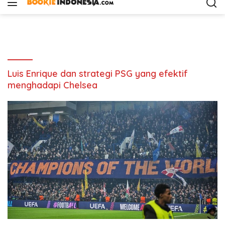
i
p
t
o
c
o
n
Luis Enrique dan strategi PSG yang efektif
t
menghadapi Chelsea
e
n
t