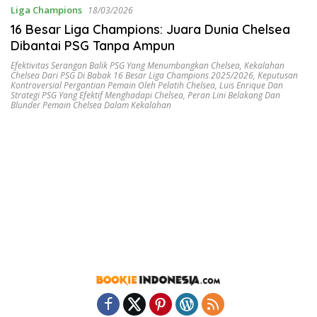
Liga Champions
18/03/2026
16 Besar Liga Champions: Juara Dunia Chelsea
Dibantai PSG Tanpa Ampun
Efektivitas Serangan Balik PSG Yang Menumbangkan Chelsea
,
Kekalahan
Chelsea Dari PSG Di Babak 16 Besar Liga Champions 2025/2026
,
Keputusan
Kontroversial Pergantian Pemain Oleh Pelatih Chelsea
,
Luis Enrique Dan
Strategi PSG Yang Efektif Menghadapi Chelsea
,
Peran Lini Belakang Dan
Blunder Pemain Chelsea Dalam Kekalahan