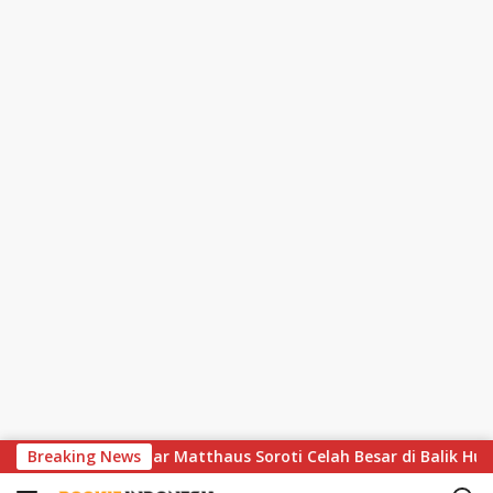
S
ir Dramatis, Lothar Matthaus Soroti Celah Besar di Balik Hujan 
Breaking News
k