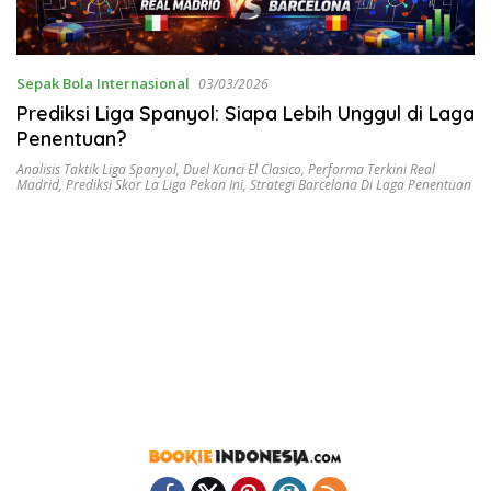
Sepak Bola Internasional
03/03/2026
Prediksi Liga Spanyol: Siapa Lebih Unggul di Laga
Penentuan?
Analisis Taktik Liga Spanyol
,
Duel Kunci El Clasico
,
Performa Terkini Real
Madrid
,
Prediksi Skor La Liga Pekan Ini
,
Strategi Barcelona Di Laga Penentuan