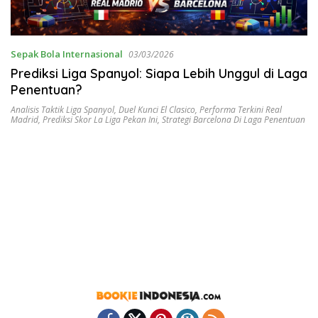
Sepak Bola Internasional
03/03/2026
Prediksi Liga Spanyol: Siapa Lebih Unggul di Laga
Penentuan?
Analisis Taktik Liga Spanyol
,
Duel Kunci El Clasico
,
Performa Terkini Real
Madrid
,
Prediksi Skor La Liga Pekan Ini
,
Strategi Barcelona Di Laga Penentuan