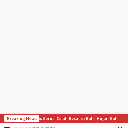
S
, Lothar Matthaus Soroti Celah Besar di Balik Hujan Gol
Breaking News
k