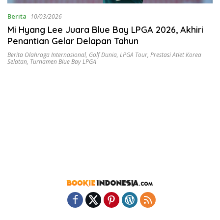
Berita
10/03/2026
Mi Hyang Lee Juara Blue Bay LPGA 2026, Akhiri
Penantian Gelar Delapan Tahun
Berita Olahraga Internasional
,
Golf Dunia
,
LPGA Tour
,
Prestasi Atlet Korea
Selatan
,
Turnamen Blue Bay LPGA