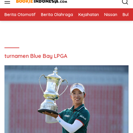
i
p
t
Berita Otomotif
Berita Olahraga
Kejahatan
Nissan
Bulut
o
c
o
n
t
e
turnamen Blue Bay LPGA
n
t