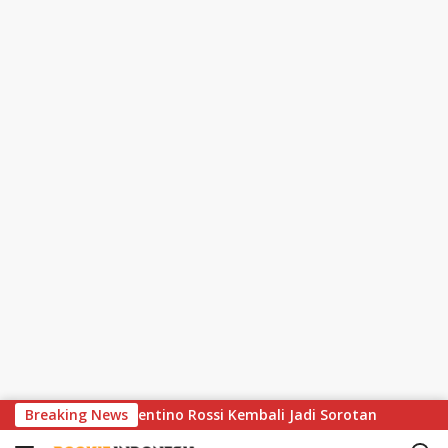
S
ejak Inspirasi Valentino Rossi Kembali Jadi Sorotan
Breaking News
Has
k